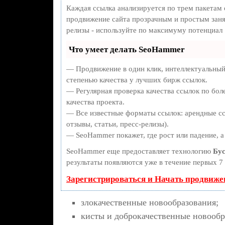
Каждая ссылка анализируется по трем пакетам
продвижение сайта прозрачным и простым занят
релизы - используйте по максимуму потенциал
Что умеет делать SeoHammer
— Продвижение в один клик, интеллектуальный
степенью качества у лучших бирж ссылок.
— Регулярная проверка качества ссылок по бол
качества проекта.
— Все известные форматы ссылок: арендные сс
отзывы, статьи, пресс-релизы).
— SeoHammer покажет, где рост или падение, а
SeoHammer еще предоставляет технологию
Бус
результаты появляются уже в течение первых 7 
Зарегистрироваться и Начать продвиже
злокачественные новообразования;
кисты и доброкачественные новообр