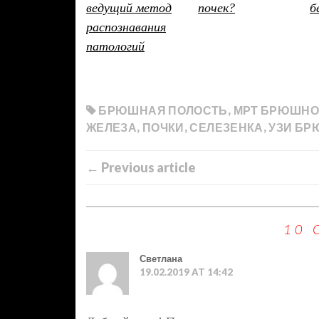
ведущий метод
почек?
б
распознавания
патологий
БРЮШНАЯ ПОЛОСТЬ
,
МРТ БРЮШНО
ЖЕЛЕЗА
,
ПОЧКИ
,
СЕЛЕЗЕНКА
,
УЗИ БР
← Previous article
10 
Светлана
19.02.2019 AT 14:42