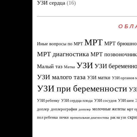
УЗИ сердца
(16)
ОБЛ
МРТ
МРТ брюшной
Иные вопросы по МРТ
МРТ диагностика
МРТ позвоночник
УЗИ
УЗИ беременно
Малый таз
Матка
УЗИ малого таза
УЗИ матки
УЗИ органов м
УЗИ при беременности
УЗ
УЗИ ребенку
УЗИ сердца плода
УЗИ сосудов
УЗИ шеи
молочные железы
доплер
доплерография
мрт о
допплер
скри
пол ребенка
почки
рак на узи
пренатальная диагностика