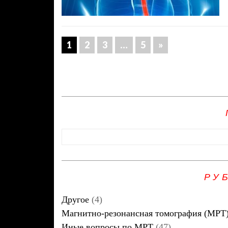
1
2
3
…
5
»
РУ
Другое
(4)
Магнитно-резонансная томография (МРТ
Иные вопросы по МРТ
(47)