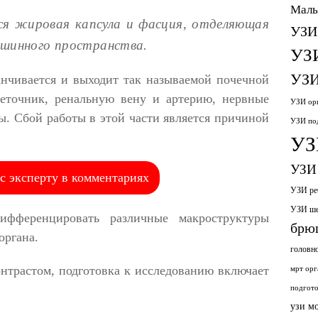
Малы
ся жировая капсула и фасция, отделяющая
УЗИ
юшинного пространства.
УЗ
УЗИ
анчивается и выходит так называемой почечной
еточник, ренальную вену и артерию, нервные
УЗИ орг
ы. Сбой работы в этой части является причиной
УЗИ по
УЗ
УЗИ 
с эксперту в комментариях
УЗИ ре
УЗИ ш
ифференцировать различные макроструктуры
брю
органа.
головн
онтрастом, подготовка к исследованию включает
мрт орг
подгото
узи м