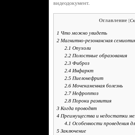
видеодокумент.
Оглавление
[
С
1
Что можно увидеть
2
Магнитно-резонансная семиотик
2.1
Опухоли
2.2
Полостные образования
2.3
Фиброз
2.4
Инфаркт
2.5
Пиелонефрит
2.6
Мочекаменная болезнь
2.7
Нефроптоз
2.8
Пороки развития
3
Когда проводят
4
Преимущества и недостатки м
4.1
Особенности проведения дл
5
Заключение