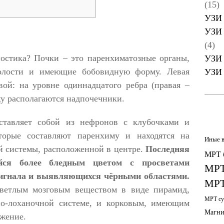
(15)
УЗИ 
УЗИ 
(4)
ностика? Почки – это паренхиматозные органы,
УЗИ 
олости и имеющие бобовидную форму. Левая
УЗИ 
вой: на уровне одиннадцатого ребра (правая –
ху располагаются надпочечники.
ставляет собой из нефронов с клубочками и
торые составляют паренхиму и находятся на
Иные 
й системы, расположенной в центре.
Последняя
МРТ 
йся более бледным цветом с просветами
МРТ
сигнала и выявляющихся чёрными областями.
МРТ
светлым мозговым веществом в виде пирамид,
МРТ су
о-лоханочной системе, и корковым, имеющим
Магни
ажение.