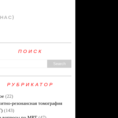
 НАС)
ПОИСК
РУБРИКАТОР
ое
(22)
итно-резонансная томография
Т)
(143)
 вопросы по МРТ
(47)