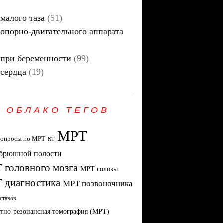
малого таза
(51)
опорно-двигательного аппарата
при беременности
(99)
сердца
(19)
ОБЛАКО ТЕГОВ
МРТ
вопросы по МРТ
КТ
брюшной полости
 головного мозга
МРТ головы
 диагностика
МРТ позвоночника
ставов
тно-резонансная томография (МРТ)