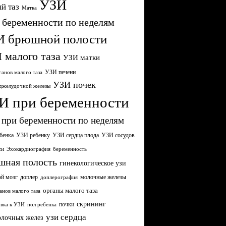
УЗИ
й таз
Матка
 беременности по неделям
И брюшной полости
 малого таза
УЗИ матки
УЗИ печени
анов малого таза
УЗИ почек
джелудочной железы
И при беременности
при беременности по неделям
бенка
УЗИ сердца плода
УЗИ ребенку
УЗИ сосудов
еи
Эхокардиография
беременность
шная полость
гинекологическое узи
ой мозг
молочные железы
доплер
доплерография
органы малого таза
анов малого таза
скрининг
почки
вка к УЗИ
пол ребенка
узи сердца
олочных желез