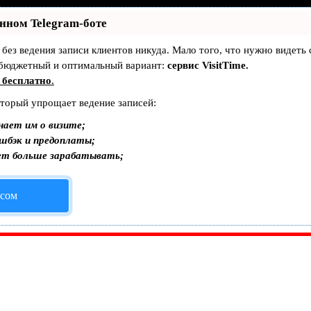
енном Telegram-боте
— без ведения записи клиентов никуда. Мало того, что нужно видеть
 бюджетный и оптимальный вариант:
сервис VisitTime.
 бесплатно
.
оторый упрощает ведение записей:
нает им о визите;
эшбэк и предоплаты;
ет больше зарабатывать;
исом