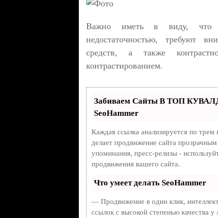
Важно иметь в виду, что з
недостаточностью, требуют вн
средств, а также контраст
контрастированием.
Забиваем Сайты В ТОП КУВАЛД
SeoHammer
Каждая ссылка анализируется по трем 
делает продвижение сайта прозрачным 
упоминания, пресс-релизы - использу
продвижения вашего сайта.
Что умеет делать SeoHammer
— Продвижение в один клик, интеллек
ссылок с высокой степенью качества у