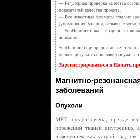
— Регулярная проверка качества ссыло
показателей качества проекта.
— Все известные форматы ссылок: аре
(упоминания, мнения, отзывы, статьи, 
— SeoHammer покажет, где рост или па
внимание.
SeoHammer еще предоставляет техно
первые результаты появляются уже в т
Зарегистрироваться и Начать п
Магнитно-резонан
заболеваний
Опухоли
МРТ предназначена, прежде все
поражений тканей внутренних с
изменением как устройства, так 