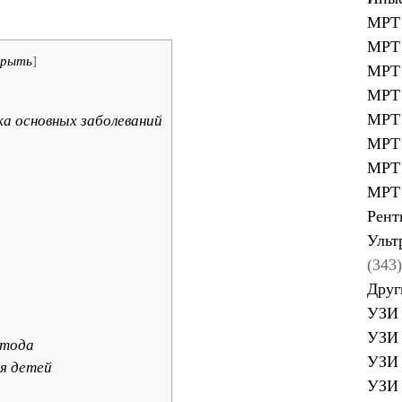
МРТ 
МРТ 
крыть
]
МРТ 
МРТ 
МРТ 
а основных заболеваний
МРТ 
МРТ 
МРТ 
Рент
Ульт
(343)
Друг
УЗИ 
УЗИ 
етода
УЗИ 
я детей
УЗИ 