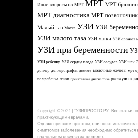
МРТ
МРТ брюшной
Иные вопросы по МРТ
МРТ диагностика
МРТ позвоночник
УЗИ
УЗИ беременно
Малый таз
Матка
УЗИ малого таза
УЗИ матки
УЗИ органов м
УЗИ при беременности
УЗ
УЗИ ребенку
УЗИ сердца плода
УЗИ сосудов
УЗИ шеи
молочные железы
доплер
доплерография
мрт о
допплер
скри
пол ребенка
почки
рак на узи
пренатальная диагностика
Copyright © 2021 | "УЗИПРОСТО.РУ" Все статьи 
практикующими врачами.
Однако при всем при этом, они носят исключител
симптомов заболевания необходимо обратиться к 
владельцем ресурса запрещено.