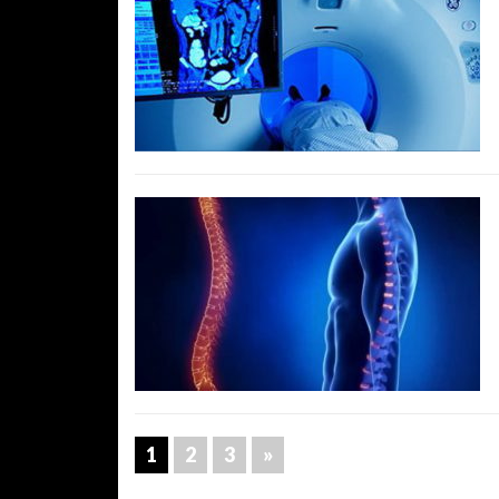
1
2
3
»