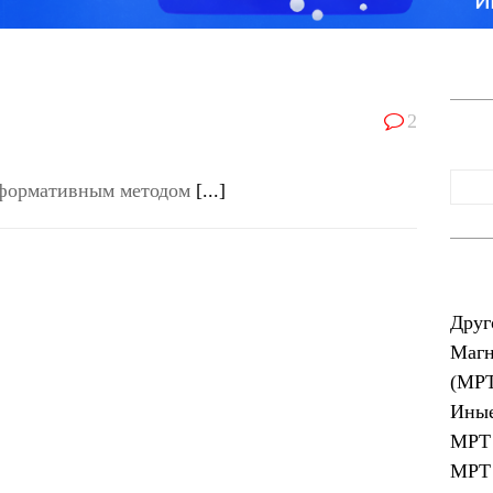
2
нформативным методом
[...]
Друг
Магн
(МР
Иные
МРТ 
МРТ 