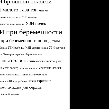
И брюшной полости
 малого таза
УЗИ матки
УЗИ печени
анов малого таза
УЗИ почек
джелудочной железы
И при беременности
при беременности по неделям
бенка
УЗИ сердца плода
УЗИ ребенку
УЗИ сосудов
еи
Эхокардиография
беременность
шная полость
гинекологическое узи
ой мозг
молочные железы
доплер
доплерография
органы малого таза
анов малого таза
скрининг
почки
вка к УЗИ
пол ребенка
узи сердца
олочных желез
овидной железы