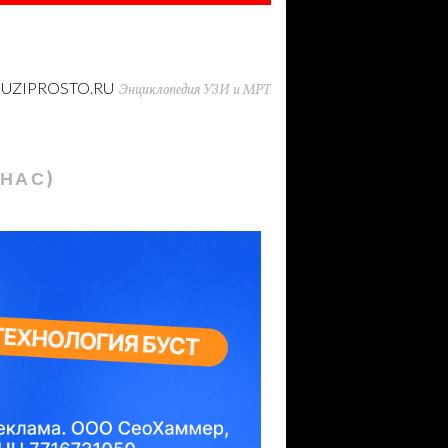
UZIPROSTO.RU
Энциклопедия УЗИ и МРТ
 НАС)