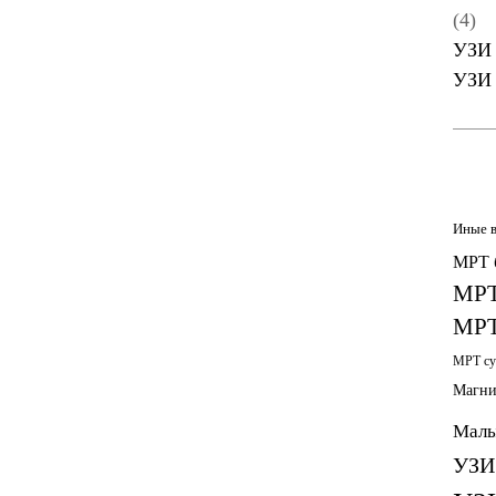
(4)
УЗИ 
УЗИ 
Иные 
МРТ 
МРТ
МРТ
МРТ су
Магни
Малы
УЗИ