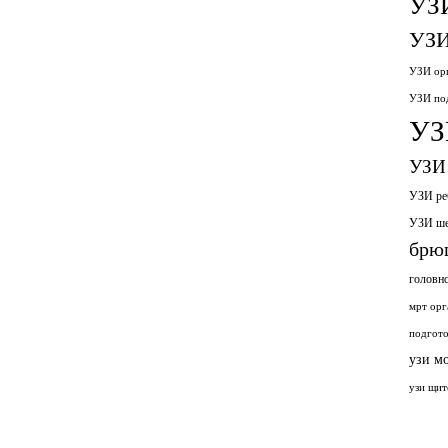
УЗ
УЗИ
УЗИ орг
УЗИ по
УЗ
УЗИ 
УЗИ ре
УЗИ ш
брю
головн
мрт орг
подгото
узи м
узи щит