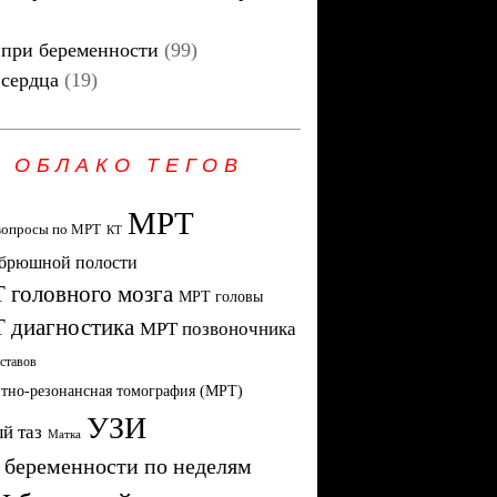
при беременности
(99)
сердца
(19)
ОБЛАКО ТЕГОВ
МРТ
вопросы по МРТ
КТ
брюшной полости
 головного мозга
МРТ головы
 диагностика
МРТ позвоночника
ставов
тно-резонансная томография (МРТ)
УЗИ
й таз
Матка
 беременности по неделям