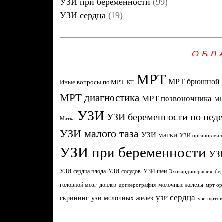
УЗИ при беременности
(99)
УЗИ сердца
(19)
ОБЛ
МРТ
МРТ брюшной 
Иные вопросы по МРТ
КТ
МРТ диагностика
МРТ позвоночника
МР
УЗИ
УЗИ беременности по нед
Матка
УЗИ малого таза
УЗИ матки
УЗИ органов мал
УЗИ при беременности
УЗ
УЗИ сердца плода
УЗИ сосудов
УЗИ шеи
Эхокардиография
бе
головной мозг
молочные железы
доплер
доплерография
мрт ор
узи сердца
узи молочных желез
скрининг
узи щито