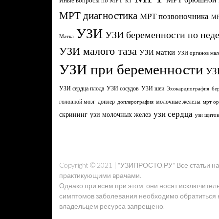
Иные вопросы по МРТ
КТ
МРТ диагностика
МРТ позвоночника
МР
УЗИ
УЗИ беременности по нед
Матка
УЗИ малого таза
УЗИ матки
УЗИ органов мал
УЗИ при беременности
УЗ
УЗИ сердца плода
УЗИ сосудов
УЗИ шеи
Эхокардиография
бе
головной мозг
молочные железы
доплер
доплерография
мрт ор
узи сердца
узи молочных желез
скрининг
узи щито
Copyright © 2021 | "УЗИПРОСТО.РУ" Все статьи 
практикующими врачами.
Однако при всем при этом, они носят исключител
симптомов заболевания необходимо обратиться к 
владельцем ресурса запрещено.