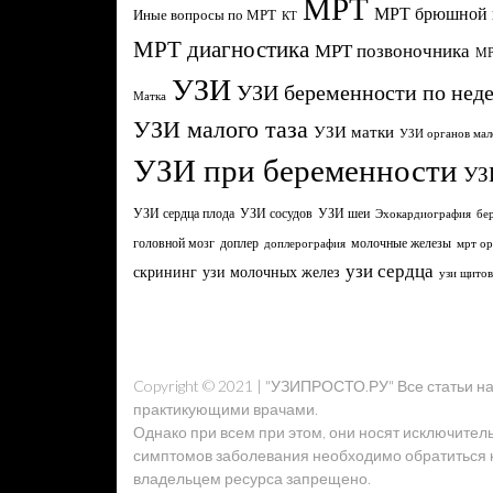
МРТ
МРТ брюшной 
Иные вопросы по МРТ
КТ
МРТ диагностика
МРТ позвоночника
МР
УЗИ
УЗИ беременности по нед
Матка
УЗИ малого таза
УЗИ матки
УЗИ органов мал
УЗИ при беременности
УЗ
УЗИ сердца плода
УЗИ сосудов
УЗИ шеи
Эхокардиография
бе
головной мозг
молочные железы
доплер
доплерография
мрт ор
узи сердца
узи молочных желез
скрининг
узи щито
Copyright © 2021 | "УЗИПРОСТО.РУ" Все статьи 
практикующими врачами.
Однако при всем при этом, они носят исключител
симптомов заболевания необходимо обратиться к 
владельцем ресурса запрещено.