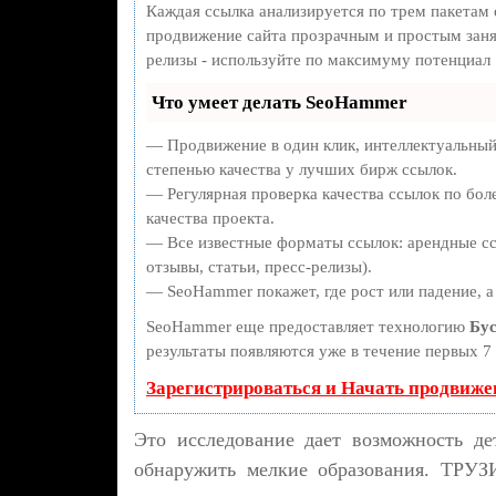
Каждая ссылка анализируется по трем пакетам
продвижение сайта прозрачным и простым занят
релизы - используйте по максимуму потенциал
Что умеет делать SeoHammer
— Продвижение в один клик, интеллектуальный
степенью качества у лучших бирж ссылок.
— Регулярная проверка качества ссылок по бол
качества проекта.
— Все известные форматы ссылок: арендные сс
отзывы, статьи, пресс-релизы).
— SeoHammer покажет, где рост или падение, а
SeoHammer еще предоставляет технологию
Бус
результаты появляются уже в течение первых 7 
Зарегистрироваться и Начать продвиже
Это исследование дает возможность де
обнаружить мелкие образования. ТРУЗ