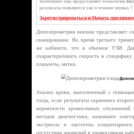
SeoHammer еще предоставляет технологию
Бус
результаты появляются уже в течение первых 7 
Зарегистрироваться и Начать продвиже
Допплерометрия внешне представляет соб
сканирование. Во время третьего триме
же кабинете, что и обычное УЗИ. Дан
охарактеризовать скорость и специфику 
плаценты, матки.
Доппле
Анализ крови, выполненный с помощью
тогда, если результаты скрининга второ
вероятности хромосомных отклонений 
методов диагностики, назначают повт
экстриола и лактогена плацентарног
отсутствии аномалий в хромосомном наб