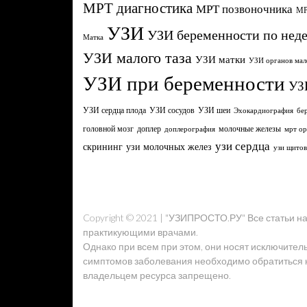
МРТ диагностика
МРТ позвоночника
МР
УЗИ
УЗИ беременности по нед
Матка
УЗИ малого таза
УЗИ матки
УЗИ органов мал
УЗИ при беременности
УЗ
УЗИ сердца плода
УЗИ сосудов
УЗИ шеи
Эхокардиография
бе
головной мозг
молочные железы
доплер
доплерография
мрт ор
узи сердца
узи молочных желез
скрининг
узи щито
Copyright © 2021 | "УЗИПРОСТО.РУ" Все статьи 
практикующими врачами.
Однако при всем при этом, они носят исключител
симптомов заболевания необходимо обратиться к 
владельцем ресурса запрещено.