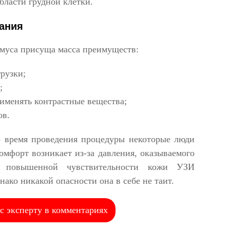
бласти грудной клетки.
ания
муса присуща масса преимуществ:
рузки;
;
именять контрастные вещества;
ов.
 время проведения процедуры некоторые люди
мфорт возникает из-за давления, оказываемого
и повышенной чувствительности кожи УЗИ
нако никакой опасности она в себе не таит.
с эксперту в комментариях