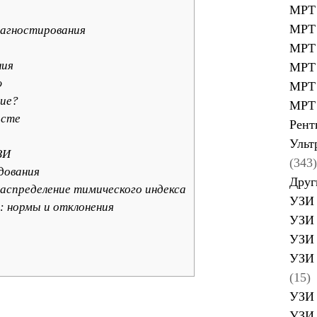
МРТ 
МРТ 
агностирования
МРТ 
ния
МРТ 
ю
МРТ 
ние?
МРТ 
асте
Рент
Ульт
ЗИ
(343)
дования
Друг
аспределение тимического индекса
УЗИ 
: нормы и отклонения
УЗИ 
УЗИ 
УЗИ 
(15)
УЗИ 
УЗИ 