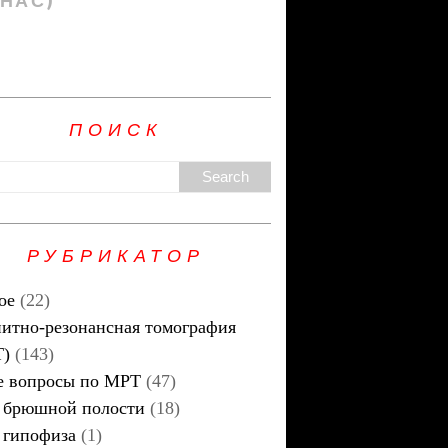
 НАС)
ПОИСК
РУБРИКАТОР
ое
(22)
итно-резонансная томография
Т)
(143)
 вопросы по МРТ
(47)
брюшной полости
(18)
гипофиза
(1)