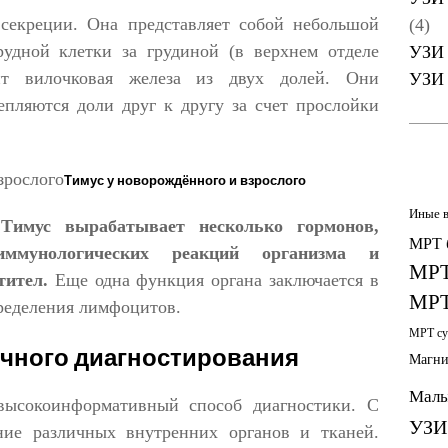
секреции. Она представляет собой небольшой
(4)
рудной клетки за грудиной (в верхнем отделе
УЗИ 
оит вилочковая железа из двух долей. Они
УЗИ 
епляются доли друг к другу за счет прослойки
Тимус у новорождённого и взрослого
Иные 
.
Тимус вырабатывает несколько гормонов,
МРТ 
ммунологических реакций организма и
МРТ
тител.
Еще одна функция органа заключается в
МРТ
ределения лимфоцитов.
МРТ су
очного диагностирования
Магни
Малы
 высокоинформативный способ диагностики. С
УЗИ
ние различных внутренних органов и тканей.