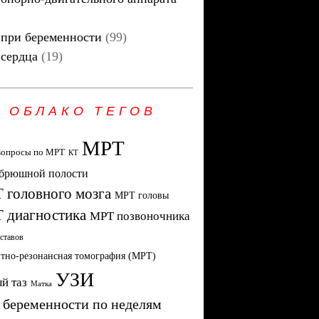
при беременности
(99)
сердца
(19)
ОБЛАКО ТЕГОВ
МРТ
вопросы по МРТ
КТ
брюшной полости
 головного мозга
МРТ головы
 диагностика
МРТ позвоночника
ставов
тно-резонансная томография (МРТ)
УЗИ
й таз
Матка
 беременности по неделям