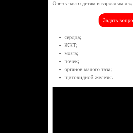
Очень часто детям и взрослым лю
Задать вопро
сердца;
ЖКТ;
мозга;
почек;
органов малого таза;
щитовидной железы.