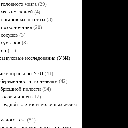
головного мозга
(29)
мягких тканей
(4)
органов малого таза
(8)
позвоночника
(20)
сосудов
(3)
суставов
(8)
ген
(11)
развуковые исследования (УЗИ)
ие вопросы по УЗИ
(41)
беременности по неделям
(42)
брюшной полости
(54)
головы и шеи
(17)
грудной клетки и молочных желез
малого таза
(51)
опорно-двигательного аппарата