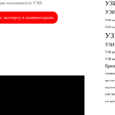
УЗ
дям назначаются УЗИ:
УЗИ
с эксперту в комментариях
УЗИ орг
УЗИ по
УЗ
УЗИ 
УЗИ ре
УЗИ ш
брю
головн
мрт орг
подгото
узи м
узи щит