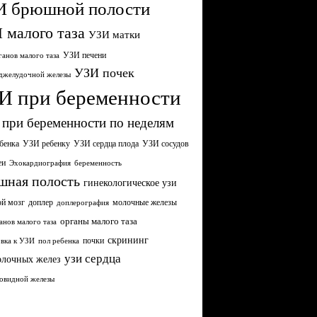
И брюшной полости
 малого таза
УЗИ матки
УЗИ печени
анов малого таза
УЗИ почек
джелудочной железы
И при беременности
при беременности по неделям
бенка
УЗИ сердца плода
УЗИ ребенку
УЗИ сосудов
еи
Эхокардиография
беременность
шная полость
гинекологическое узи
ой мозг
молочные железы
доплер
доплерография
органы малого таза
анов малого таза
скрининг
почки
вка к УЗИ
пол ребенка
узи сердца
олочных желез
овидной железы