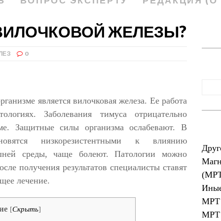
Ь
ВОПРОС ЭКСПЕРТУ
РЕДАКЦИЯ (О
 ВИЛОЧКОВОЙ ЖЕЛЕЗЫ?
ЛЕЗ
0
ганизме является вилочковая железа. Ее работа
ологиях. Заболевания тимуса отрицательно
ме. Защитные силы организма ослабевают. В
новятся низкорезистентными к влиянию
Друг
шней среды, чаще болеют. Патологии можно
Магн
осле получения результатов специалисты ставят
(МР
щее лечение.
Иные
МРТ 
ие
[
Скрыть
]
МРТ 