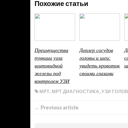
Похожие статьи
Преимущества
Доплер сосудов
Д
пункции узла
головы и шеи:
с
щитовидной
увидеть кровоток
ш
железы под
своими глазами
контролем УЗИ
МРТ
,
МРТ ДИАГНОСТИКА
,
УЗИ ГОЛО
← Previous article