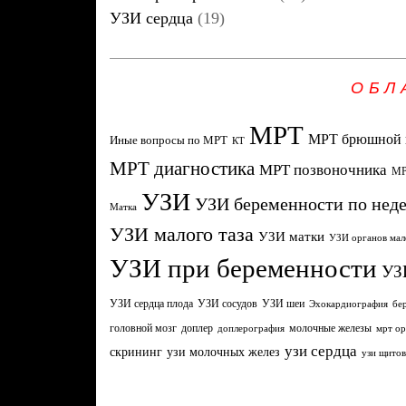
УЗИ сердца
(19)
ОБЛ
МРТ
МРТ брюшной 
Иные вопросы по МРТ
КТ
МРТ диагностика
МРТ позвоночника
МР
УЗИ
УЗИ беременности по нед
Матка
УЗИ малого таза
УЗИ матки
УЗИ органов мал
УЗИ при беременности
УЗ
УЗИ сердца плода
УЗИ сосудов
УЗИ шеи
Эхокардиография
бе
головной мозг
молочные железы
доплер
доплерография
мрт ор
узи сердца
узи молочных желез
скрининг
узи щито