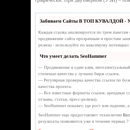
графически. При двухмерном (УЗИ) – поя
Забиваем Сайты В ТОП КУВАЛДОЙ - У
Каждая ссылка анализируется по трем пакетам
продвижение сайта прозрачным и простым занят
релизы - используйте по максимуму потенциал
Что умеет делать SeoHammer
— Продвижение в один клик, интеллектуальный
степенью качества у лучших бирж ссылок.
— Регулярная проверка качества ссылок по бол
качества проекта.
— Все известные форматы ссылок: арендные сс
отзывы, статьи, пресс-релизы).
— SeoHammer покажет, где рост или падение, а
SeoHammer еще предоставляет технологию
Бус
результаты появляются уже в течение первых 7 