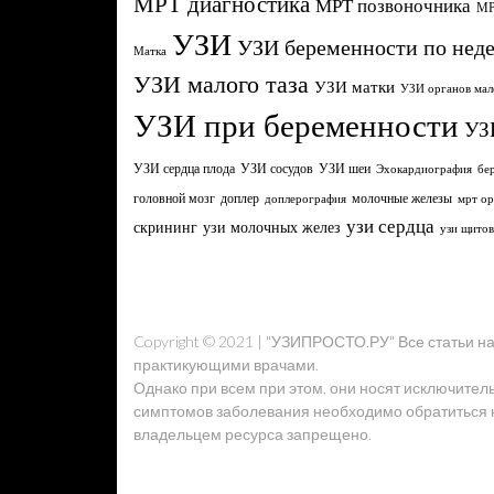
МРТ диагностика
МРТ позвоночника
МР
УЗИ
УЗИ беременности по нед
Матка
УЗИ малого таза
УЗИ матки
УЗИ органов мал
УЗИ при беременности
УЗ
УЗИ сердца плода
УЗИ сосудов
УЗИ шеи
Эхокардиография
бе
головной мозг
молочные железы
доплер
доплерография
мрт ор
узи сердца
узи молочных желез
скрининг
узи щито
Copyright © 2021 | "УЗИПРОСТО.РУ" Все статьи 
практикующими врачами.
Однако при всем при этом, они носят исключител
симптомов заболевания необходимо обратиться к 
владельцем ресурса запрещено.