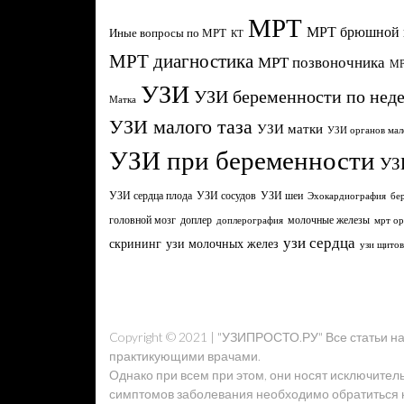
МРТ
МРТ брюшной 
Иные вопросы по МРТ
КТ
МРТ диагностика
МРТ позвоночника
МР
УЗИ
УЗИ беременности по нед
Матка
УЗИ малого таза
УЗИ матки
УЗИ органов мал
УЗИ при беременности
УЗ
УЗИ сердца плода
УЗИ сосудов
УЗИ шеи
Эхокардиография
бе
головной мозг
молочные железы
доплер
доплерография
мрт ор
узи сердца
узи молочных желез
скрининг
узи щито
Copyright © 2021 | "УЗИПРОСТО.РУ" Все статьи 
практикующими врачами.
Однако при всем при этом, они носят исключител
симптомов заболевания необходимо обратиться к 