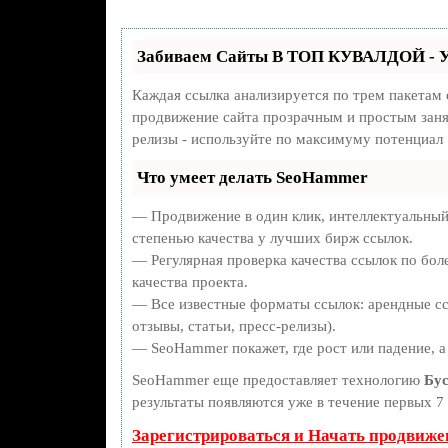
Забиваем Сайты В ТОП КУВАЛДОЙ - У
Каждая ссылка анализируется по трем пакетам
продвижение сайта прозрачным и простым занят
релизы - используйте по максимуму потенциал
Что умеет делать SeoHammer
— Продвижение в один клик, интеллектуальный
степенью качества у лучших бирж ссылок.
— Регулярная проверка качества ссылок по бол
качества проекта.
— Все известные форматы ссылок: арендные сс
отзывы, статьи, пресс-релизы).
— SeoHammer покажет, где рост или падение, а
SeoHammer еще предоставляет технологию
Бус
результаты появляются уже в течение первых 7 
Зарегистрироваться и Начать продвиже