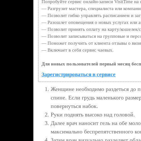
Попробуйте сервис онлайн-записи VisitTime на 
— Разгрузит мастера, специалиста или компани
— Позволит гибко управлять расписанием и заг
— Разошлет оповещения о новых услугах или а
— Позволит принять оплату на карту/кошелек/с
— Позволит записываться на групповые и перс
— Поможет получить от клиента отзывы о визит
— Включает в себя сервис чаевых.
Для новых пользователей первый месяц бесп
Зарегистрироваться в сервисе
Женщине необходимо раздеться до по
спине. Если грудь маленького размер
повернуться набок.
Руки поднять высоко над головой.
Далее врач наносит гель на обе мол
максимально беспрепятственного ко
Затем врач визуально разделяет обл