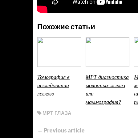
Похожие статьи
Томография в
МРТ диагностика
М
исследовании
молочных желез
м
легкого
или
ш
маммография?
п
МРТ ГЛАЗА
← Previous article