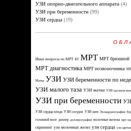
УЗИ опорно-двигательного аппарата
(4)
УЗИ при беременности
(99)
УЗИ сердца
(19)
ОБЛ
МРТ
МРТ брюшной 
Иные вопросы по МРТ
КТ
МРТ диагностика
МРТ позвоночника
МР
УЗИ
УЗИ беременности по нед
Матка
УЗИ малого таза
УЗИ матки
УЗИ органов мал
УЗИ при беременности
УЗ
УЗИ сердца плода
УЗИ сосудов
УЗИ шеи
Эхокардиография
бе
головной мозг
молочные железы
доплер
доплерография
мрт ор
узи сердца
узи молочных желез
скрининг
узи щито