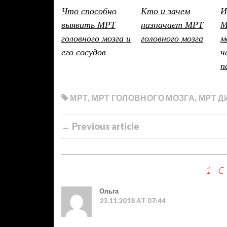
Что способно
Кто и зачем
И
выявить МРТ
назначает МРТ
М
головного мозга и
головного мозга
м
его сосудов
ч
п
МРТ
,
МРТ ГОЛОВНОГО МОЗГА
,
МРТ Д
← Previous article
1 
Ольга
23.11.2018 AT 07:44