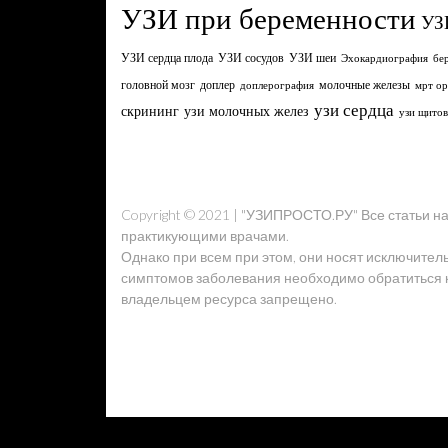
УЗИ при беременности
УЗ
УЗИ сердца плода
УЗИ сосудов
УЗИ шеи
Эхокардиография
бе
головной мозг
молочные железы
доплер
доплерография
мрт ор
узи сердца
узи молочных желез
скрининг
узи щито
Copyright © 2021 | "УЗИПРОСТО.РУ" Все статьи 
практикующими врачами.
Однако при всем при этом, они носят исключител
симптомов заболевания необходимо обратиться к 
владельцем ресурса запрещено.