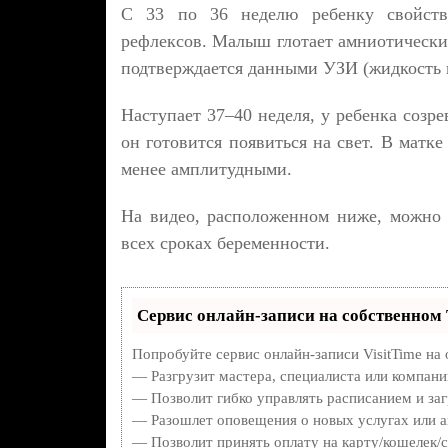
С 33 по 36 неделю ребенку свойстве
рефлексов. Малыш глотает амниотические
подтверждается данными УЗИ (жидкость в
Наступает 37–40 неделя, у ребенка созре
он готовится появиться на свет. В матк
менее амплитудными.
На видео, расположенном ниже, можно 
всех сроках беременности.
Сервис онлайн-записи на собственном 
Попробуйте сервис онлайн-записи VisitTime на 
— Разгрузит мастера, специалиста или компани
— Позволит гибко управлять расписанием и заг
— Разошлет оповещения о новых услугах или а
— Позволит принять оплату на карту/кошелек/с