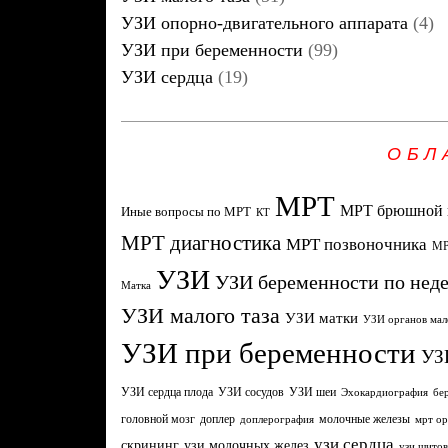
УЗИ опорно-двигательного аппарата
(4)
УЗИ при беременности
(99)
УЗИ сердца
(19)
ОБЛ
МРТ
МРТ брюшной 
Иные вопросы по МРТ
КТ
МРТ диагностика
МРТ позвоночника
МР
УЗИ
УЗИ беременности по нед
Матка
УЗИ малого таза
УЗИ матки
УЗИ органов мал
УЗИ при беременности
УЗ
УЗИ сердца плода
УЗИ сосудов
УЗИ шеи
Эхокардиография
бе
головной мозг
молочные железы
доплер
доплерография
мрт ор
узи сердца
узи молочных желез
скрининг
узи щито