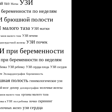
УЗИ
й таз
Матка
 беременности по неделям
И брюшной полости
 малого таза
УЗИ матки
УЗИ печени
анов малого таза
УЗИ почек
джелудочной железы
И при беременности
при беременности по неделям
бенка
УЗИ сердца плода
УЗИ ребенку
УЗИ сосудов
еи
Эхокардиография
беременность
шная полость
гинекологическое узи
ой мозг
молочные железы
доплер
доплерография
органы малого таза
анов малого таза
скрининг
почки
вка к УЗИ
пол ребенка
узи сердца
олочных желез