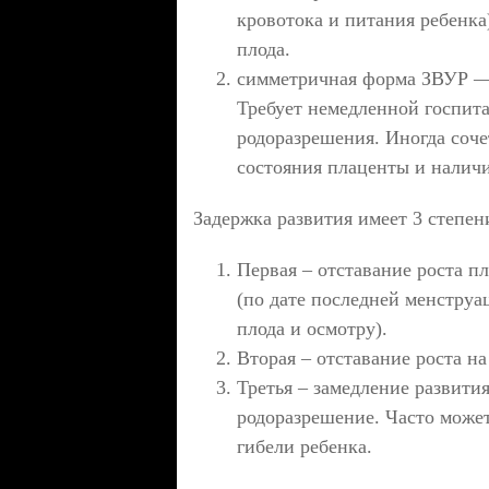
кровотока и питания ребенка
плода.
симметричная форма ЗВУР — о
Требует немедленной госпита
родоразрешения. Иногда соче
состояния плаценты и налич
Задержка развития имеет 3 степен
Первая – отставание роста п
(по дате последней менстру
плода и осмотру).
Вторая – отставание роста на
Третья – замедление развити
родоразрешение. Часто может
гибели ребенка.