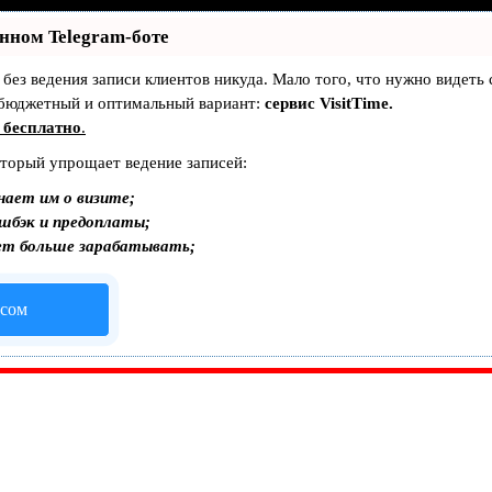
енном Telegram-боте
— без ведения записи клиентов никуда. Мало того, что нужно видеть
 бюджетный и оптимальный вариант:
сервис VisitTime.
 бесплатно
.
оторый упрощает ведение записей:
нает им о визите;
эшбэк и предоплаты;
ет больше зарабатывать;
исом