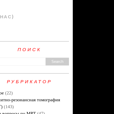
 НАС)
ПОИСК
РУБРИКАТОР
ое
(22)
итно-резонансная томография
Т)
(143)
 вопросы по МРТ
(47)