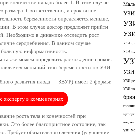
при количестве плодов более 1. В этом случае
Малы
о размера. Соответственно, и срок выше.
УЗИ
тельность беременности определяется меньше,
УЗ
ции. В этом случае доктор предложит прийти
УЗИ
ей. Необходимо в динамике отследить рост
аличие сердцебиения. В данном случае
УЗИ орг
т большую информативность.
УЗИ по
ы также можем определить расхождение сроков.
УЗ
тавляется меньший этап беременности по УЗИ.
УЗИ 
бного развития плода — ЗВУР) имеет 2 формы:
УЗИ ре
УЗИ ш
брю
с эксперту в комментариях
головн
мрт орг
вание роста тела и конечностей при
подгото
ки. Это более благоприятное состояние, так
узи м
но. Требует обязательного лечения (улучшение