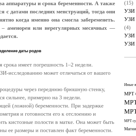
(15)
ва аппаратуры и срока беременности. А также
УЗИ 
 с датами последних менструаций, тогда они
УЗИ 
онятно когда именно она смогла забеременеть.
(4)
 – аменореи или нерегулярных месячных —
УЗИ 
дается.
УЗИ 
еделение даты родов
я срока имеет погрешность 1–2 недели.
УЗИ-исследованию может отличаться от вашего
Иные 
процедуры через переднюю брюшную стенку,
МРТ 
я сильнее, примерно на 3 недели.
МРТ
ющей (ложной) беременности. При задержке
МРТ
метрия и готовности его к отслоению и
МРТ су
ть кистозные полости в матке. Она может быть
Магни
дны ее размеры и поставлен факт беременности.