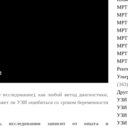
МРТ 
МРТ 
МРТ 
МРТ 
МРТ 
МРТ 
МРТ 
МРТ 
Рент
Ульт
(343)
Друг
е исследование), как любой метод диагностики,
УЗИ 
ожет ли УЗИ ошибиться со сроком беременности
УЗИ 
УЗИ 
УЗИ 
ть исследования зависит от опыта и