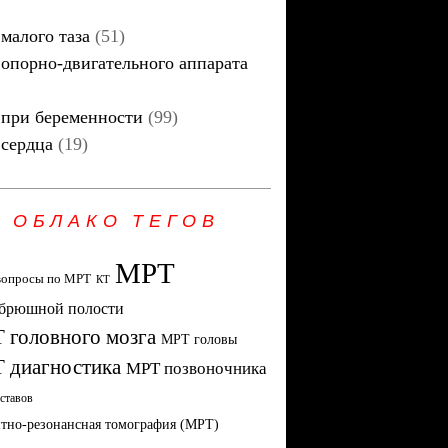
малого таза
(51)
опорно-двигательного аппарата
при беременности
(99)
сердца
(19)
ОБЛАКО ТЕГОВ
МРТ
вопросы по МРТ
КТ
брюшной полости
 головного мозга
МРТ головы
 диагностика
МРТ позвоночника
ставов
тно-резонансная томография (МРТ)