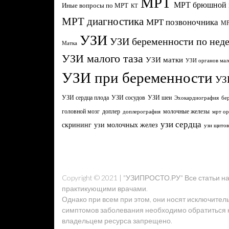
МРТ
МРТ брюшной 
Иные вопросы по МРТ
КТ
МРТ диагностика
МРТ позвоночника
МР
УЗИ
УЗИ беременности по нед
Матка
УЗИ малого таза
УЗИ матки
УЗИ органов мал
УЗИ при беременности
УЗ
УЗИ сердца плода
УЗИ сосудов
УЗИ шеи
Эхокардиография
бе
головной мозг
молочные железы
доплер
доплерография
мрт ор
узи сердца
узи молочных желез
скрининг
узи щито
Copyright © 2021 | "УЗИПРОСТО.РУ" Все статьи 
практикующими врачами.
Однако при всем при этом, они носят исключител
симптомов заболевания необходимо обратиться к 
владельцем ресурса запрещено.