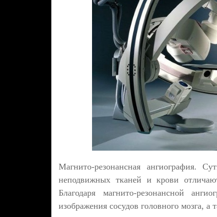
Магнито-резонансная ангиография. Су
неподвижных тканей и крови отличают
Благодаря магнито-резонансной ангио
изображения сосудов головного мозга, а 