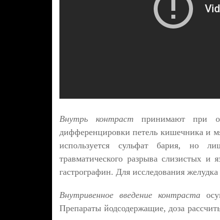
Внутрь контраст
принимают при о
дифференцировки петель кишечника и мя
используется сульфат бария, но л
травматического разрыва слизистых и я
гастрографин. Для исследования желудка
Внутривенное введение контраста
осу
Препараты йодсодержащие, доза рассчиты