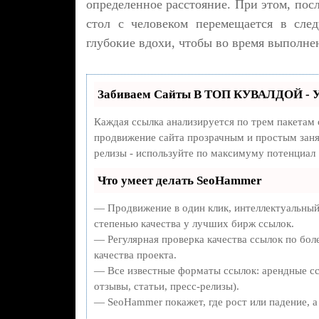
определенное расстояние. При этом, посл
стол с человеком перемещается в сл
глубокие вдохи, чтобы во время выполне
Забиваем Сайты В ТОП КУВАЛДОЙ - У
Каждая ссылка анализируется по трем пакетам
продвижение сайта прозрачным и простым занят
релизы - используйте по максимуму потенциал
Что умеет делать SeoHammer
— Продвижение в один клик, интеллектуальный
степенью качества у лучших бирж ссылок.
— Регулярная проверка качества ссылок по бол
качества проекта.
— Все известные форматы ссылок: арендные сс
отзывы, статьи, пресс-релизы).
— SeoHammer покажет, где рост или падение, а