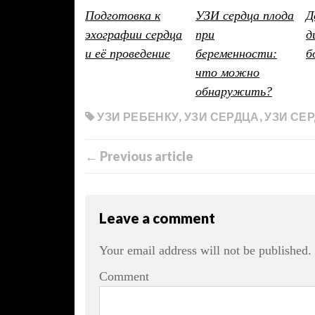
Подготовка к
УЗИ сердца плода
Д
эхографии сердца
при
д
и её проведение
беременности:
б
что можно
обнаружить?
УЗИ РЕБЕНКУ
,
УЗИ СЕРДЦА
,
УЗИ СЕ
← Previous article
Leave a comment
Your email address will not be published.
Comment