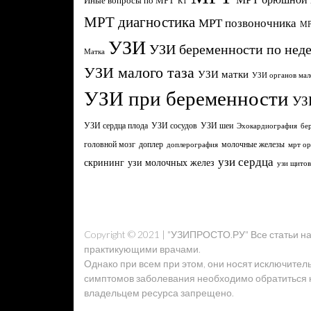
Иные вопросы по МРТ
КТ
МРТ диагностика
МРТ позвоночника
МР
УЗИ
УЗИ беременности по нед
Матка
УЗИ малого таза
УЗИ матки
УЗИ органов мал
УЗИ при беременности
УЗ
УЗИ сердца плода
УЗИ сосудов
УЗИ шеи
Эхокардиография
бе
головной мозг
молочные железы
доплер
доплерография
мрт ор
узи сердца
узи молочных желез
скрининг
узи щито
Copyright © 2021 | "УЗИПРОСТО.РУ" Все статьи 
практикующими врачами.
Однако при всем при этом, они носят исключител
симптомов заболевания необходимо обратиться к 
владельцем ресурса запрещено.