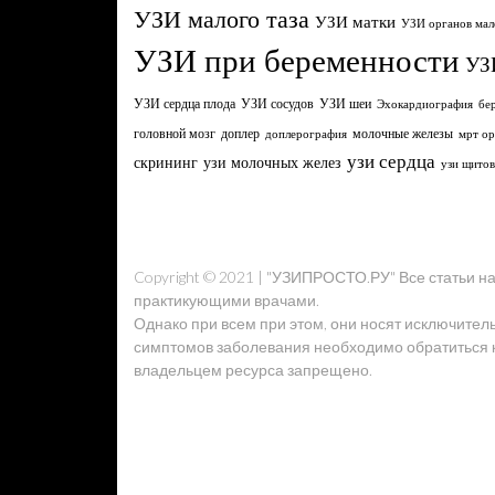
УЗИ малого таза
УЗИ матки
УЗИ органов мал
УЗИ при беременности
УЗ
УЗИ сердца плода
УЗИ сосудов
УЗИ шеи
Эхокардиография
бе
головной мозг
молочные железы
доплер
доплерография
мрт ор
узи сердца
узи молочных желез
скрининг
узи щито
Copyright © 2021 | "УЗИПРОСТО.РУ" Все статьи 
практикующими врачами.
Однако при всем при этом, они носят исключител
симптомов заболевания необходимо обратиться к 
владельцем ресурса запрещено.