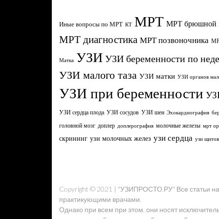
МРТ
МРТ брюшной 
Иные вопросы по МРТ
КТ
МРТ диагностика
МРТ позвоночника
МР
УЗИ
УЗИ беременности по нед
Матка
УЗИ малого таза
УЗИ матки
УЗИ органов мал
УЗИ при беременности
УЗ
УЗИ сердца плода
УЗИ сосудов
УЗИ шеи
Эхокардиография
бе
головной мозг
молочные железы
доплер
доплерография
мрт ор
узи сердца
узи молочных желез
скрининг
узи щито
Copyright © 2021 | "УЗИПРОСТО.РУ" Все статьи 
практикующими врачами.
Однако при всем при этом, они носят исключител