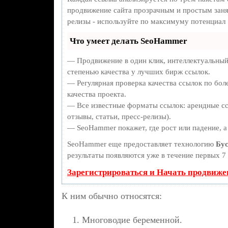
продвижение сайта прозрачным и простым занят
релизы - используйте по максимуму потенциал
Что умеет делать SeoHammer
— Продвижение в один клик, интеллектуальный
степенью качества у лучших бирж ссылок.
— Регулярная проверка качества ссылок по бол
качества проекта.
— Все известные форматы ссылок: арендные сс
отзывы, статьи, пресс-релизы).
— SeoHammer покажет, где рост или падение, а
SeoHammer еще предоставляет технологию
Бус
результаты появляются уже в течение первых 7 
Зарегистрироваться и Начать продвиже
К ним обычно относятся:
Многоводие беременной.