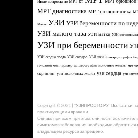
МРТ брюшной 
Иные вопросы по МРТ
КТ
МРТ диагностика
МРТ позвоночника
МР
УЗИ
УЗИ беременности по нед
Матка
УЗИ малого таза
УЗИ матки
УЗИ органов мал
УЗИ при беременности
УЗ
УЗИ сердца плода
УЗИ сосудов
УЗИ шеи
Эхокардиография
бе
головной мозг
молочные железы
доплер
доплерография
мрт ор
узи сердца
узи молочных желез
скрининг
узи щито
Copyright © 2021 | "УЗИПРОСТО.РУ" Все статьи 
практикующими врачами.
Однако при всем при этом, они носят исключител
симптомов заболевания необходимо обратиться к 
владельцем ресурса запрещено.