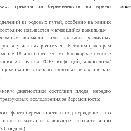
ивах: трижды за беременность во время
узи щит
делений из родовых путей, особенно на ранних
е состояние называется «начавшийся выкидыш»
осомные аномалии или наличии различных
 риска у данных родителей. К таким факторам
 менее 18 или более 35 лет, близкородственные
евания из группы ТОРЧ-инфекций, алкоголизм/
 проживание в неблагоприятных экологических
.
имум диагностики состояния плода, нередко
тразвуковых исследования за беременность:
мого факта беременности и подтверждения, что
 полости матки и развивается соответственно
5-8 недель);