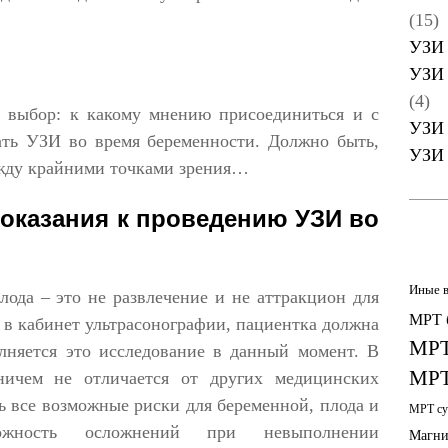
(15)
УЗИ 
УЗИ 
(4)
 выбор: к какому мнению присоединиться и с
УЗИ 
ать УЗИ во время беременности. Должно быть,
УЗИ 
ежду крайними точками зрения…
оказания к проведению УЗИ во
Иные 
ода – это не развлечение и не аттракцион для
МРТ 
 в кабинет ультрасонографии, пациентка должна
МРТ
олняется это исследование в данный момент. В
МРТ
ничем не отличается от других медицинских
ь все возможные риски для беременной, плода и
МРТ су
ожность осложнений при невыполнении
Магни