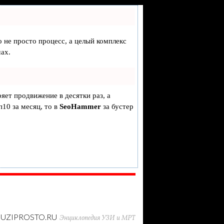
о не просто процесс, а целый комплекс
ах.
ряет продвижение в десятки раз, а
п10 за месяц, то в
SeoHammer
за бустер
UZIPROSTO.RU
Энциклопедия УЗИ и МРТ