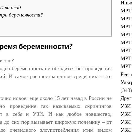
Иные
И на плод
МРТ 
 при беременности?
МРТ 
МРТ 
МРТ 
МРТ 
время беременности?
МРТ 
МРТ 
и зло?
МРТ 
одна беременность не обходится без проведения
Рент
ий. И самое распространенное среди них – это
Ульт
(343)
Друг
точно новое: еще около 15 лет назад в России не
УЗИ 
ено проведение так называемых скринингов
УЗИ 
ают в себя и УЗИ. И как любое новшество,
УЗИ 
да до сих пор вызывает широкую полемику – от
УЗИ 
 до очевидного злоупотребления этим видом