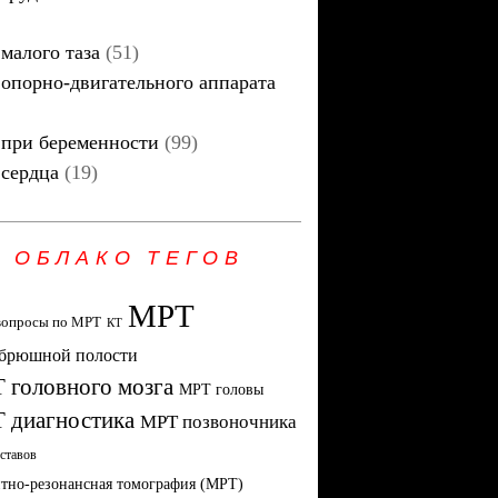
малого таза
(51)
опорно-двигательного аппарата
при беременности
(99)
сердца
(19)
ОБЛАКО ТЕГОВ
МРТ
вопросы по МРТ
КТ
брюшной полости
 головного мозга
МРТ головы
 диагностика
МРТ позвоночника
ставов
тно-резонансная томография (МРТ)