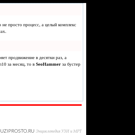
о не просто процесс, а целый комплекс
ах.
ряет продвижение в десятки раз, а
п10 за месяц, то в
SeoHammer
за бустер
UZIPROSTO.RU
Энциклопедия УЗИ и МРТ