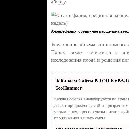
аборту.
Анэнцефалия, срединная расщелина верхн
Увеличение объема спинномозгов
Порок также сочетается с др
исследования плода и решения во
Забиваем Сайты В ТОП КУВАЛД
SeoHammer
Каждая ссылка анализируется по трем 
делает продвижение сайта прозрачным 
упоминания, пресс-релизы - использу
продвижения вашего сайта.