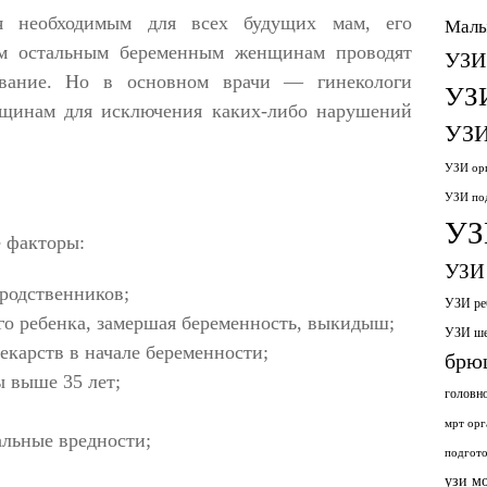
я необходимым для всех будущих мам, его
Малы
ем остальным беременным женщинам проводят
УЗИ
дование. Но в основном врачи — гинекологи
УЗ
нщинам для исключения каких-либо нарушений
УЗИ
УЗИ орг
УЗИ по
УЗ
 факторы:
УЗИ 
родственников;
УЗИ ре
го ребенка, замершая беременность, выкидыш;
УЗИ ш
карств в начале беременности;
брю
 выше 35 лет;
головн
мрт орг
альные вредности;
подгото
узи м