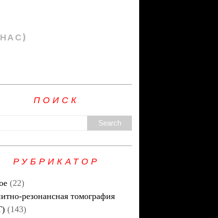
 НАС)
ПОИСК
РУБРИКАТОР
ое
(22)
итно-резонансная томография
Т)
(143)