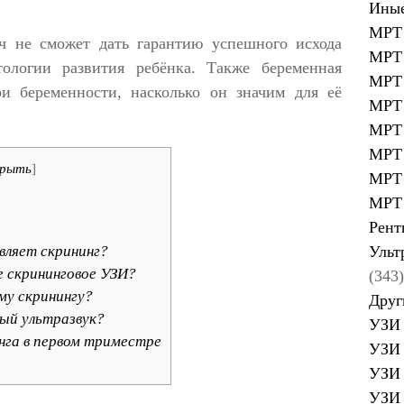
Иные
МРТ 
ч не сможет дать гарантию успешного исхода
МРТ 
тологии развития ребёнка. Также беременная
МРТ 
и беременности, насколько он значим для её
МРТ 
МРТ 
МРТ 
рыть
]
МРТ 
МРТ 
Рент
Ульт
вляет скрининг?
 скрининговое УЗИ?
(343)
му скринингу?
Друг
ый ультразвук?
УЗИ 
нга в первом триместре
УЗИ 
УЗИ 
УЗИ 