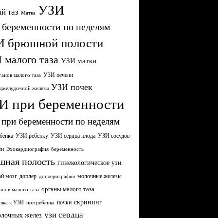
УЗИ
й таз
Матка
 беременности по неделям
И брюшной полости
 малого таза
УЗИ матки
УЗИ печени
анов малого таза
УЗИ почек
джелудочной железы
И при беременности
при беременности по неделям
бенка
УЗИ сердца плода
УЗИ ребенку
УЗИ сосудов
еи
Эхокардиография
беременность
шная полость
гинекологическое узи
ой мозг
молочные железы
доплер
доплерография
органы малого таза
анов малого таза
скрининг
почки
вка к УЗИ
пол ребенка
узи сердца
олочных желез