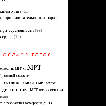
малого таза
(51)
опорно-двигательного аппарата
при беременности
(99)
сердца
(19)
ОБЛАКО ТЕГОВ
МРТ
вопросы по МРТ
КТ
брюшной полости
 головного мозга
МРТ головы
 диагностика
МРТ позвоночника
ставов
тно-резонансная томография (МРТ)