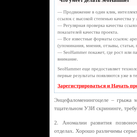
Что умеет делать SeoHammer
— Продвижение в один клик, интеллек
ссылок с высокой степенью качества у
— Регулярная проверка качества ссыло
показателей качества проекта.
— Все известные форматы ссылок: аре
(упоминания, мнения, отзывы, статьи, 
— SeoHammer покажет, где рост или па
внимание.
SeoHammer еще предоставляет техно
первые результаты появляются уже в т
Зарегистрироваться и Начать п
Энцефаломенингоцеле – грыжа мо
тщательном УЗИ скрининге, требуе
2. Аномалии развития позвоно
отделах. Хорошо различимы серье