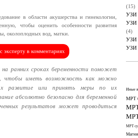
(15)
УЗИ 
дование в области акушерства и гинекологии,
УЗИ 
енную, чтобы оценить особенности развития
(4)
ты, околоплодных вод, матки.
УЗИ 
УЗИ 
с эксперту в комментариях
а на ранних сроках беременности поможет
а, чтобы иметь возможность как можно
их развитие или принять меры по их
Иные 
вание абсолютно безопасно для беременной
МРТ 
ученных результатов может проводиться
МРТ
МРТ
МРТ су
Магни