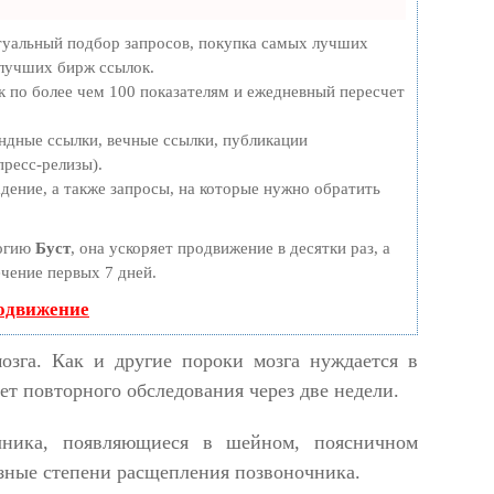
туальный подбор запросов, покупка самых лучших
 лучших бирж ссылок.
к по более чем 100 показателям и ежедневный пересчет
ндные ссылки, вечные ссылки, публикации
пресс-релизы).
дение, а также запросы, на которые нужно обратить
логию
Буст
, она ускоряет продвижение в десятки раз, а
ечение первых 7 дней.
родвижение
зга. Как и другие пороки мозга нуждается в
т повторного обследования через две недели.
чника, появляющиеся в шейном, поясничном
зные степени расщепления позвоночника.