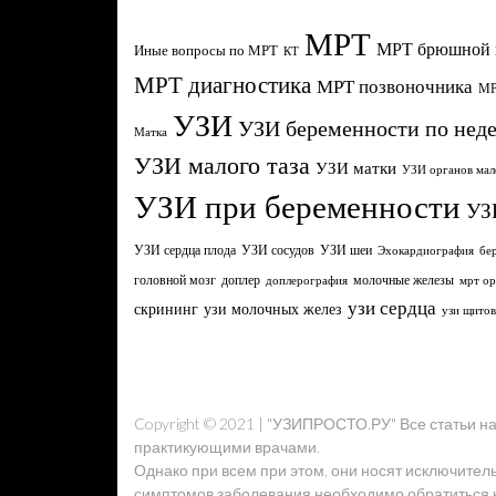
МРТ
МРТ брюшной 
Иные вопросы по МРТ
КТ
МРТ диагностика
МРТ позвоночника
МР
УЗИ
УЗИ беременности по нед
Матка
УЗИ малого таза
УЗИ матки
УЗИ органов мал
УЗИ при беременности
УЗ
УЗИ сердца плода
УЗИ сосудов
УЗИ шеи
Эхокардиография
бе
головной мозг
молочные железы
доплер
доплерография
мрт ор
узи сердца
узи молочных желез
скрининг
узи щито
Copyright © 2021 | "УЗИПРОСТО.РУ" Все статьи 
практикующими врачами.
Однако при всем при этом, они носят исключител
симптомов заболевания необходимо обратиться к 