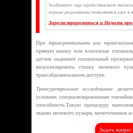
SeoHammer еще предоставляет техно
первые результаты появляются уже в т
Зарегистрироваться и Начать пр
При
трансректальном или трансвагин
прямую кишку или влагалище специаль
датчик надевают специальный презерват
визуализировать стенку мочевого пу
трансабдоминальном доступе.
Трансуретральное исследование
делаетс
условиях специализированным тончай
способность.Такую процедуру выполня
тканях мочевого пузыря, мочеточников и
Задать вопрос