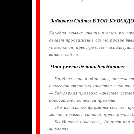
Забиваем Сайты В ТОП КУВАЛДО
Каждая ссылка анализируется по тр
делает продвижение сайта прозрачным
упоминания, пресс-релизы - используй
вашего сайта.
Что умеет делать SeoHammer
— Продвижение в один клик, интеллект
с высокой степенью качества у лучших
— Регулярная проверка качества ссыло
показателей качества проекта.
— Все известные форматы ссылок: арен
мнения, отзывы, статьи, пресс-релизы)
— SeoHammer покажет, где рост или п
внимание.