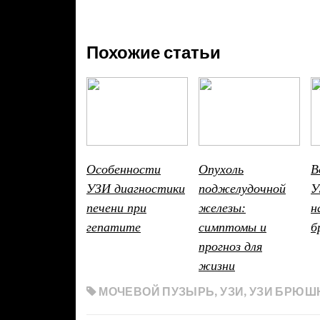
Похожие статьи
Особенности
Опухоль
В
УЗИ диагностики
поджелудочной
У
печени при
железы:
н
гепатите
симптомы и
б
прогноз для
жизни
МОЧЕВОЙ ПУЗЫРЬ
,
УЗИ
,
УЗИ БРЮШ