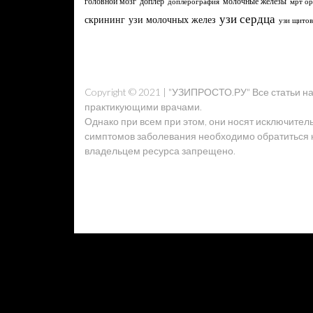
головной мозг
молочные железы
доплер
доплерография
мрт ор
узи сердца
узи молочных желез
скрининг
узи щито
Copyright © 2021 | "УЗИПРОСТО.РУ" Все статьи 
практикующими врачами.
Однако при всем при этом, они носят исключител
симптомов заболевания необходимо обратиться к 
владельцем ресурса запрещено.