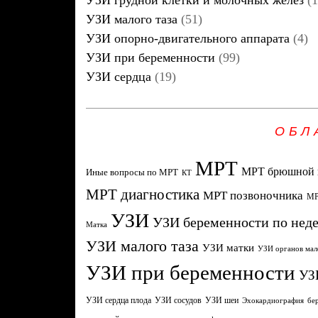
УЗИ грудной клетки и молочных желез
(1
УЗИ малого таза
(51)
УЗИ опорно-двигательного аппарата
(4)
УЗИ при беременности
(99)
УЗИ сердца
(19)
ОБЛ
МРТ
МРТ брюшной 
Иные вопросы по МРТ
КТ
МРТ диагностика
МРТ позвоночника
МР
УЗИ
УЗИ беременности по нед
Матка
УЗИ малого таза
УЗИ матки
УЗИ органов мал
УЗИ при беременности
УЗ
УЗИ сердца плода
УЗИ сосудов
УЗИ шеи
Эхокардиография
бе