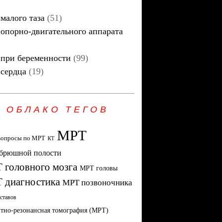
малого таза
(51)
опорно-двигательного аппарата
при беременности
(99)
сердца
(19)
ОБЛАКО ТЕГОВ
МРТ
вопросы по МРТ
КТ
брюшной полости
 головного мозга
МРТ головы
 диагностика
МРТ позвоночника
ставов
тно-резонансная томография (МРТ)