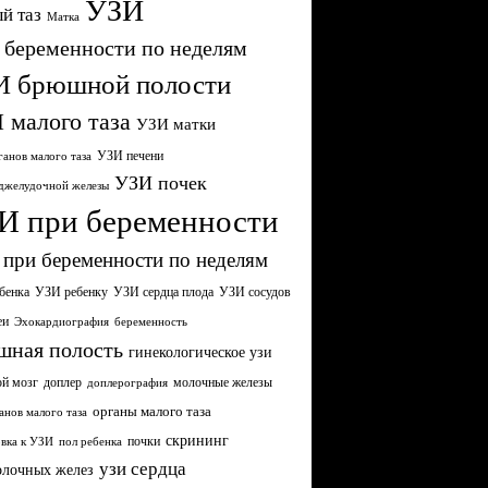
УЗИ
й таз
Матка
 беременности по неделям
И брюшной полости
 малого таза
УЗИ матки
УЗИ печени
анов малого таза
УЗИ почек
джелудочной железы
И при беременности
при беременности по неделям
бенка
УЗИ сердца плода
УЗИ ребенку
УЗИ сосудов
еи
Эхокардиография
беременность
шная полость
гинекологическое узи
ой мозг
молочные железы
доплер
доплерография
органы малого таза
анов малого таза
скрининг
почки
вка к УЗИ
пол ребенка
узи сердца
олочных желез