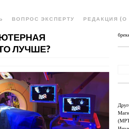
Ь
ВОПРОС ЭКСПЕРТУ
РЕДАКЦИЯ (О
ЬЮТЕРНАЯ
брек
ТО ЛУЧШЕ?
Друг
Магн
(МР
Иные