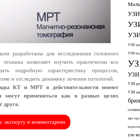
Малы
УЗИ
УЗ
УЗИ
УЗИ орг
ыли разработаны для исследования головного
УЗИ по
УЗ
 техника позволяет изучить практически все
ать подробную характеристику процессов,
УЗИ 
теме и отследить динамику лечения патологий.
УЗИ ре
тоды КТ и МРТ в действительности имеют
УЗИ ш
и могут применяться как в разных целях
брю
г друга.
головн
мрт орг
с эксперту в комментариях
подгото
узи м