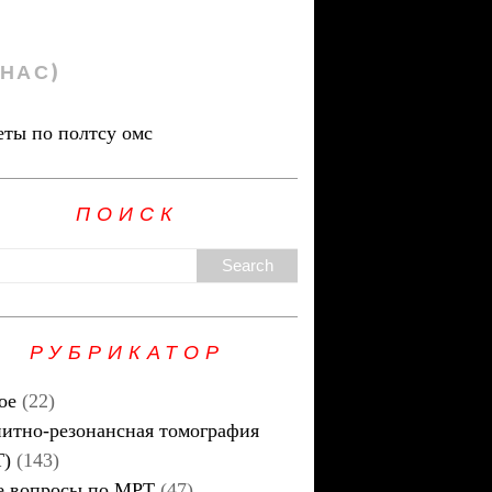
 НАС)
еты по полтсу омс
ПОИСК
РУБРИКАТОР
ое
(22)
итно-резонансная томография
Т)
(143)
 вопросы по МРТ
(47)