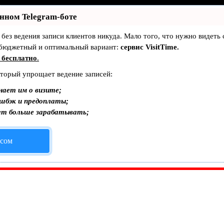
енном Telegram-боте
— без ведения записи клиентов никуда. Мало того, что нужно видеть
 бюджетный и оптимальный вариант:
сервис VisitTime.
 бесплатно
.
оторый упрощает ведение записей:
нает им о визите;
эшбэк и предоплаты;
ет больше зарабатывать;
исом