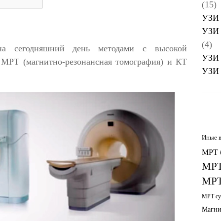
(15)
УЗИ 
УЗИ 
(4)
на сегодняшний день методами с высокой
УЗИ 
 МРТ (магнитно-резонансная томография) и КТ
УЗИ 
Иные 
МРТ 
МРТ
МРТ
МРТ су
Магни