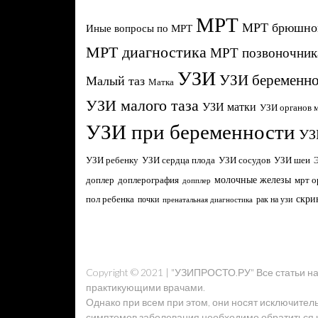
МРТ
МРТ брюшной
Иные вопросы по МРТ
МРТ диагностика
МРТ позвоночник
УЗИ
УЗИ беременно
Малый таз
Матка
УЗИ малого таза
УЗИ матки
УЗИ органов м
УЗИ при беременности
УЗ
УЗИ ребенку
УЗИ сердца плода
УЗИ сосудов
УЗИ шеи
молочные железы
доплер
доплерография
мрт о
допплер
скри
пол ребенка
почки
рак на узи
пренатальная диагностика
Copyright © 2021 | "УЗИПРОСТО.РУ" Все статьи 
практикующими врачами.
Однако при всем при этом, они носят исключител
симптомов заболевания необходимо обратиться к 