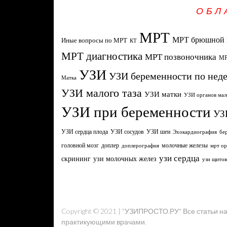
ОБЛ
МРТ
МРТ брюшной 
Иные вопросы по МРТ
КТ
МРТ диагностика
МРТ позвоночника
МР
УЗИ
УЗИ беременности по нед
Матка
УЗИ малого таза
УЗИ матки
УЗИ органов мал
УЗИ при беременности
УЗ
УЗИ сердца плода
УЗИ сосудов
УЗИ шеи
Эхокардиография
бе
головной мозг
молочные железы
доплер
доплерография
мрт ор
узи сердца
узи молочных желез
скрининг
узи щито
Copyright © 2021 | "УЗИПРОСТО.РУ" Все статьи 
практикующими врачами.