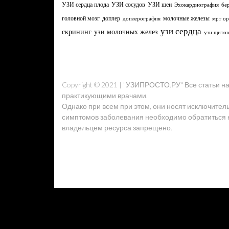
УЗИ сердца плода
УЗИ сосудов
УЗИ шеи
Эхокардиография
бе
головной мозг
молочные железы
доплер
доплерография
мрт ор
узи сердца
узи молочных желез
скрининг
узи щито
Copyright © 2021 | "УЗИПРОСТО.РУ" Все статьи 
практикующими врачами.
Однако при всем при этом, они носят исключител
симптомов заболевания необходимо обратиться к 
владельцем ресурса запрещено.