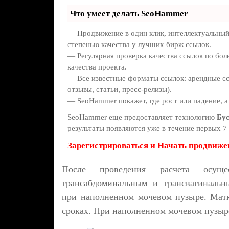
Что умеет делать SeoHammer
— Продвижение в один клик, интеллектуальный
степенью качества у лучших бирж ссылок.
— Регулярная проверка качества ссылок по бол
качества проекта.
— Все известные форматы ссылок: арендные сс
отзывы, статьи, пресс-релизы).
— SeoHammer покажет, где рост или падение, а
SeoHammer еще предоставляет технологию
Бус
результаты появляются уже в течение первых 7 
Зарегистрироваться и Начать продвиже
После проведения расчета осуще
трансабдоминальным и трансвагинальн
при наполненном мочевом пузыре. Матк
сроках. При наполненном мочевом пузыр