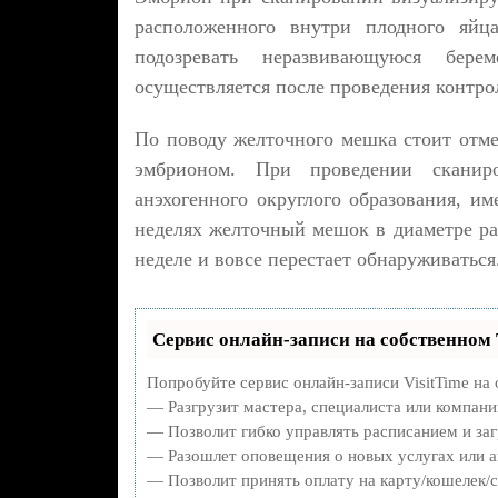
расположенного внутри плодного яйц
подозревать неразвивающуюся берем
осуществляется после проведения контро
По поводу желточного мешка стоит отмет
эмбрионом. При проведении сканиро
анэхогенного округлого образования, и
неделях желточный мешок в диаметре рав
неделе и вовсе перестает обнаруживаться
Сервис онлайн-записи на собственном 
Попробуйте сервис онлайн-записи VisitTime на 
— Разгрузит мастера, специалиста или компани
— Позволит гибко управлять расписанием и заг
— Разошлет оповещения о новых услугах или а
— Позволит принять оплату на карту/кошелек/с