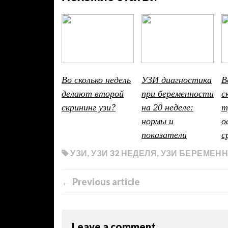
Во сколько недель
УЗИ диагностика
В
делают второй
при беременности
с
скрининг узи?
на 20 неделе:
т
нормы и
о
показатели
с
УЗИ
,
УЗИ 32 НЕДЕЛЯ
,
УЗИ БЕРЕМЕНН
← Previous article
Leave a comment