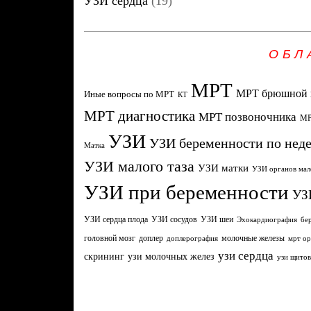
УЗИ сердца
(19)
ОБЛ
МРТ
МРТ брюшной 
Иные вопросы по МРТ
КТ
МРТ диагностика
МРТ позвоночника
МР
УЗИ
УЗИ беременности по нед
Матка
УЗИ малого таза
УЗИ матки
УЗИ органов мал
УЗИ при беременности
УЗ
УЗИ сердца плода
УЗИ сосудов
УЗИ шеи
Эхокардиография
бе
головной мозг
молочные железы
доплер
доплерография
мрт ор
узи сердца
узи молочных желез
скрининг
узи щито