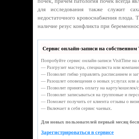
почек, причём патология почек всегда я
для исследования также служит са
недостаточного кровоснабжения плода. Т
наличие резус конфликта при беременнос
Сервис онлайн-записи на собственном 
Попробуйте сервис онлайн-записи VisitTime на 
— Разгрузит мастера, специалиста или компани
— Позволит гибко управлять расписанием и заг
— Разошлет оповещения о новых услугах или а
— Позволит принять оплату на карту/кошелек/с
— Позволит записываться на групповые и перс
— Поможет получить от клиента отзывы о визит
— Включает в себя сервис чаевых.
Для новых пользователей первый месяц бесп
Зарегистрироваться в сервисе