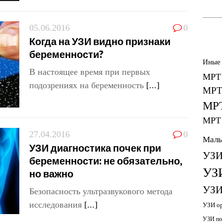
05.06.2016
0
Когда на УЗИ видно признаки
беременности?
Иные
В настоящее время при первых
МРТ 
подозрениях на беременность
[...]
МРТ 
МРТ
МРТ 
27.04.2016
0
Малы
УЗИ диагностика почек при
УЗИ
беременности: не обязательно,
УЗ
но важно
УЗИ
Безопасность ультразвукового метода
исследования
[...]
УЗИ ор
УЗИ по