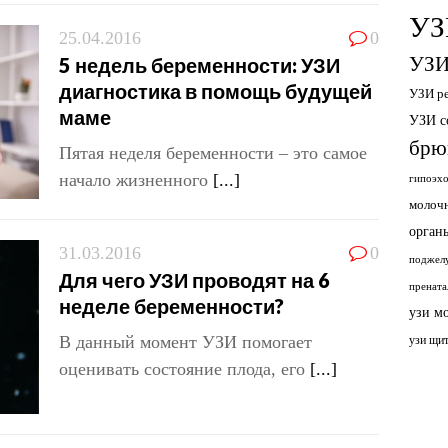
УЗ
25.04.2016
0
5 недель беременности: УЗИ
УЗИ
диагностика в помощь будущей
УЗИ р
маме
УЗИ с
брю
Пятая неделя беременности – это самое
начало жизненного
[...]
гипоэхо
молоч
органы
31.03.2016
0
поджелу
Для чего УЗИ проводят на 6
прената
неделе беременности?
узи м
В данный момент УЗИ помогает
узи щи
оценивать состояние плода, его
[...]