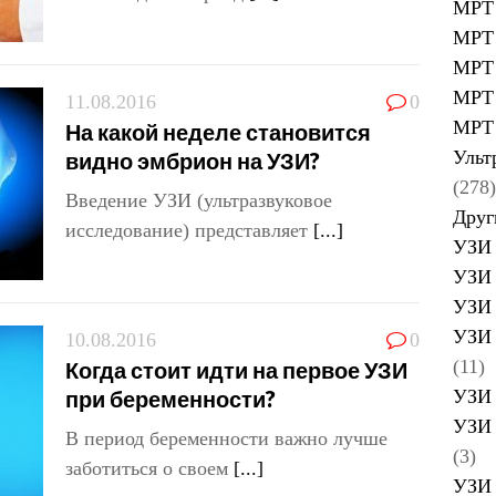
МРТ 
МРТ 
МРТ 
МРТ 
11.08.2016
0
МРТ 
На какой неделе становится
Ульт
видно эмбрион на УЗИ?
(278)
Введение УЗИ (ультразвуковое
Друг
исследование) представляет
[...]
УЗИ 
УЗИ 
УЗИ 
УЗИ 
10.08.2016
0
(11)
Когда стоит идти на первое УЗИ
при беременности?
УЗИ 
УЗИ 
В период беременности важно лучше
(3)
заботиться о своем
[...]
УЗИ 