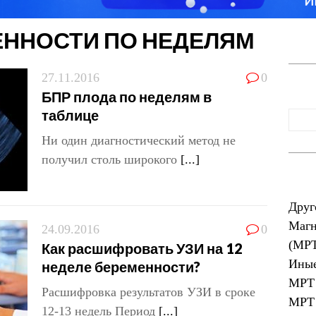
ЕННОСТИ ПО НЕДЕЛЯМ
27.11.2016
0
БПР плода по неделям в
таблице
Ни один диагностический метод не
получил столь широкого
[...]
Друг
Магн
24.09.2016
0
(МР
Как расшифровать УЗИ на 12
Иные
неделе беременности?
МРТ 
Расшифровка результатов УЗИ в сроке
МРТ 
12-13 недель Период
[...]