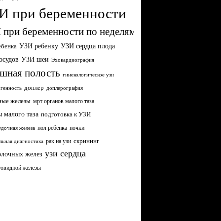
И при беременности
 при беременности по неделям
УЗИ ребенку
УЗИ сердца плода
ебенка
осудов
УЗИ шеи
Эхокардиография
шная полость
гинекологическое узи
доплер
генность
доплерография
ные железы
мрт органов малого таза
 малого таза
подготовка к УЗИ
пол ребенка
почки
дочная железа
рак на узи
скрининг
льная диагностика
узи сердца
олочных желез
товидной железы