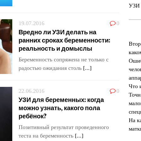
УЗИ 
19.07.2016
0
Вредно ли УЗИ делать на
ранних сроках беременности:
Втор
реальность и домыслы
како
Беременность сопряжена не только с
Ошиб
радостью ожидания столь
[...]
чело
аппа
Что 
22.06.2016
0
Точн
УЗИ для беременных: когда
мало
можно узнать, какого пола
спец
ребёнок?
На к
Позитивный результат проведенного
матк
теста на беременность
[...]