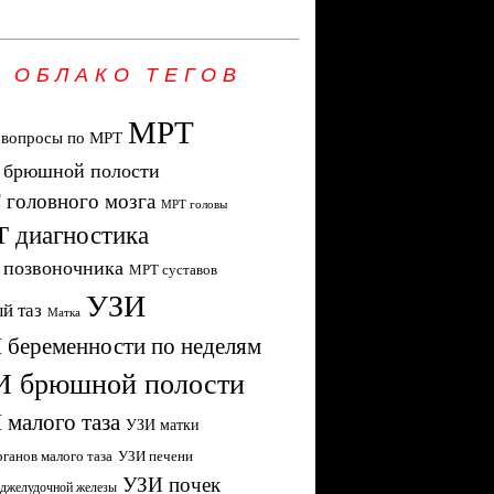
ОБЛАКО ТЕГОВ
МРТ
 вопросы по МРТ
брюшной полости
головного мозга
МРТ головы
 диагностика
позвоночника
МРТ суставов
УЗИ
й таз
Матка
 беременности по неделям
И брюшной полости
 малого таза
УЗИ матки
ганов малого таза
УЗИ печени
УЗИ почек
джелудочной железы