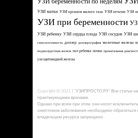
УЗИ
УЗИ беременности по неделям
УЗИ матки
УЗИ органов малого таза
УЗИ печени
УЗИ п
УЗИ при беременности
УЗ
УЗИ ребенку
УЗИ сердца плода
УЗИ сосудов
УЗИ ш
доплер
молочные железы
м
гипоэхогенность
доплерография
пол ребенка
почки
поджелудочная железа
пренатальная диагност
узи щитовидной железы
Copyright © 2021 | "УЗИПРОСТО.РУ" Все статьи 
практикующими врачами.
Однако при всем при этом, они носят исключител
симптомов заболевания необходимо обратиться к 
владельцем ресурса запрещено.