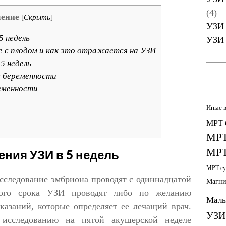
(4)
ление
[
Скрыть
]
УЗИ 
5 недель
УЗИ 
 с плодом и как это отражается на УЗИ
5 недель
е беременности
еменности
Иные 
МРТ 
МРТ
МРТ
ения УЗИ в 5 недель
МРТ су
исследование эмбриона проводят с одиннадцатой
Магни
того срока УЗИ проводят либо по желанию
Малы
казаний, которые определяет ее лечащий врач.
УЗИ
 исследованию на пятой акушерской неделе