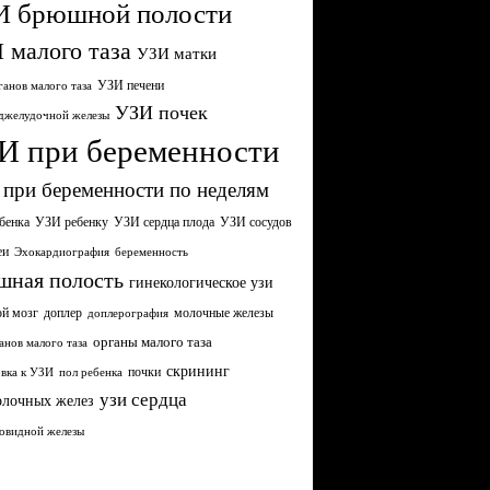
И брюшной полости
 малого таза
УЗИ матки
УЗИ печени
анов малого таза
УЗИ почек
джелудочной железы
И при беременности
при беременности по неделям
бенка
УЗИ сердца плода
УЗИ ребенку
УЗИ сосудов
еи
Эхокардиография
беременность
шная полость
гинекологическое узи
ой мозг
молочные железы
доплер
доплерография
органы малого таза
анов малого таза
скрининг
почки
вка к УЗИ
пол ребенка
узи сердца
олочных желез
овидной железы