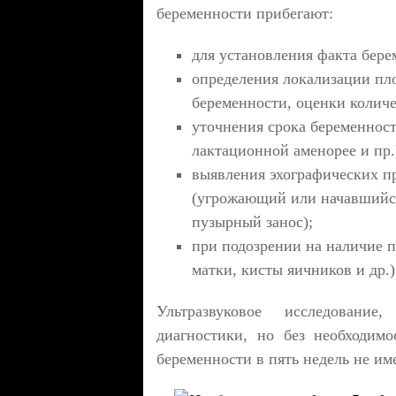
беременности прибегают:
для установления факта бере
определения локализации пл
беременности, оценки количе
уточнения срока беременност
лактационной аменорее и пр.
выявления эхографических п
(угрожающий или начавшийся
пузырный занос);
при подозрении на наличие 
матки, кисты яичников и др.)
Ультразвуковое исследовани
диагностики, но без необходимо
беременности в пять недель не им