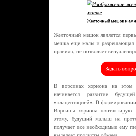
Желточный мешок и ам
Желточный мешок является первы
мешка еще малы и разрешающая с
правило, не позволяет визуализир
Задать вопро
В ворсинах хориона на этом с
начинается развитие будущ
«плацентацией». В формировании
Ворсины хориона контактируют 
этому, будущий малыш на протя
получает все необходимые ему пи
выделяет продукты обмена.