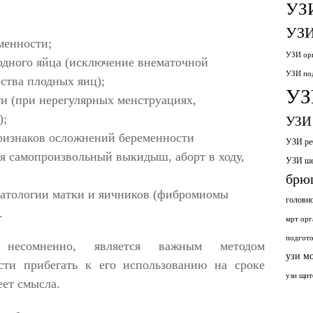
УЗ
УЗИ
менности;
УЗИ орг
одного яйца (исключение внематочной
УЗИ по
ства плодных яиц);
УЗ
и (при нерегулярных менструациях,
);
УЗИ 
ризнаков осложнений беременности
УЗИ ре
 самопроизвольный выкидыш, аборт в ходу,
УЗИ ш
брю
патологии матки и яичников (фибромиомы
головн
.
мрт орг
подгото
е, несомненно, является важным методом
узи м
сти прибегать к его использованию на сроке
узи щит
еет смысла.