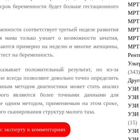
МРТ 
срок беременности будет больше гестационного
МРТ 
МРТ 
менности соответствует третьей неделе развития
МРТ 
 мама только узнает о возможности зачатия,
МРТ 
аются примерно на неделю и многие женщины,
МРТ 
 тест на беременность.
Рент
Ульт
азывает положительный результат, но из-за
(343)
не всегда позволяют довольно точно определить
Друг
ажным методом диагностики может стать анализ
УЗИ 
рого являются более точными данными для
УЗИ 
ще одним методом, применяемым на этом сроке,
УЗИ 
ого сканирования структур малого таза.
УЗИ 
(15)
с эксперту в комментариях
УЗИ 
УЗИ 