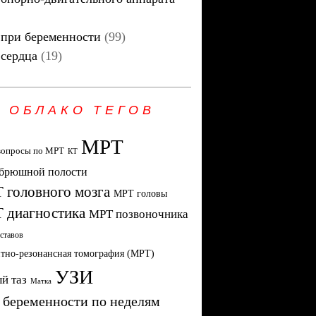
при беременности
(99)
сердца
(19)
ОБЛАКО ТЕГОВ
МРТ
вопросы по МРТ
КТ
брюшной полости
 головного мозга
МРТ головы
 диагностика
МРТ позвоночника
ставов
тно-резонансная томография (МРТ)
УЗИ
й таз
Матка
 беременности по неделям