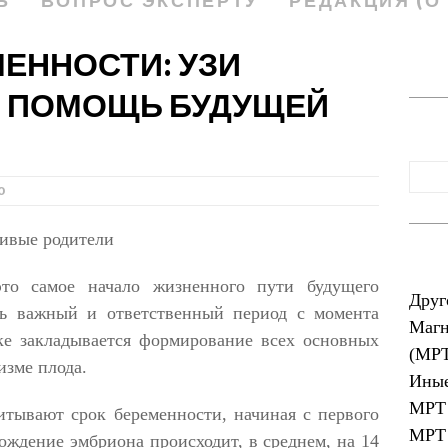
Ь
ВОПРОС ЭКСПЕРТУ
РЕДАКЦИЯ (О
МЕННОСТИ: УЗИ
В ПОМОЩЬ БУДУЩЕЙ
0
это самое начало жизненного пути будущего
Друг
ь важный и ответственный период с момента
Магн
оке закладывается формирование всех основных
(МР
изме плода.
Иные
МРТ 
итывают срок беременности, начиная с первого
МРТ 
ождение эмбриона происходит, в среднем, на 14