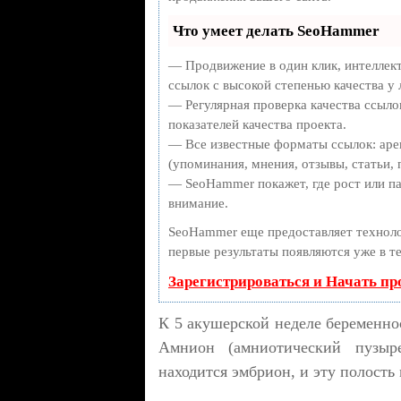
Что умеет делать SeoHammer
— Продвижение в один клик, интеллек
ссылок с высокой степенью качества у
— Регулярная проверка качества ссыло
показателей качества проекта.
— Все известные форматы ссылок: аре
(упоминания, мнения, отзывы, статьи, 
— SeoHammer покажет, где рост или па
внимание.
SeoHammer еще предоставляет техно
первые результаты появляются уже в т
Зарегистрироваться и Начать п
К 5 акушерской неделе беременн
Амнион (амниотический пузыре
находится эмбрион, и эту полость