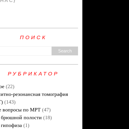
 НАС)
ПОИСК
РУБРИКАТОР
ое
(22)
итно-резонансная томография
Т)
(143)
 вопросы по МРТ
(47)
брюшной полости
(18)
гипофиза
(1)