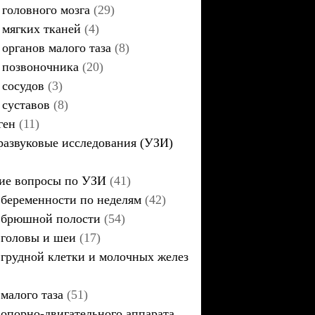
головного мозга
(29)
мягких тканей
(4)
органов малого таза
(8)
позвоночника
(20)
сосудов
(3)
суставов
(8)
ген
(11)
развуковые исследования (УЗИ)
ие вопросы по УЗИ
(41)
беременности по неделям
(42)
брюшной полости
(54)
головы и шеи
(17)
грудной клетки и молочных желез
малого таза
(51)
опорно-двигательного аппарата