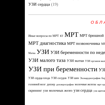
УЗИ сердца
(19)
ОБЛ
МРТ
МРТ брюшной 
Иные вопросы по МРТ
КТ
МРТ диагностика
МРТ позвоночника
МР
УЗИ
УЗИ беременности по нед
Матка
УЗИ малого таза
УЗИ матки
УЗИ органов мал
УЗИ при беременности
УЗ
УЗИ сердца плода
УЗИ сосудов
УЗИ шеи
Эхокардиография
бе
головной мозг
молочные железы
доплер
доплерография
мрт ор
узи сердца
узи молочных желез
скрининг
узи щито