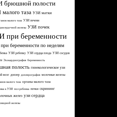
И брюшной полости
 малого таза
УЗИ матки
УЗИ печени
анов малого таза
УЗИ почек
джелудочной железы
И при беременности
при беременности по неделям
бенка
УЗИ сердца плода
УЗИ ребенку
УЗИ сосудов
еи
Эхокардиография
беременность
шная полость
гинекологическое узи
ой мозг
молочные железы
доплер
доплерография
органы малого таза
анов малого таза
скрининг
почки
вка к УЗИ
пол ребенка
узи сердца
олочных желез
овидной железы