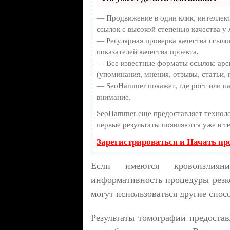
— Продвижение в один клик, интеллек
ссылок с высокой степенью качества у
— Регулярная проверка качества ссыло
показателей качества проекта.
— Все известные форматы ссылок: аре
(упоминания, мнения, отзывы, статьи, 
— SeoHammer покажет, где рост или па
внимание.
SeoHammer еще предоставляет техно
первые результаты появляются уже в т
Зарегистрироваться и Начать п
Если имеются кровоизлияни
информативность процедуры резко
могут использоваться другие спос
Результаты томографии предоста