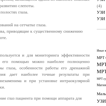
развитию слепоты.
(4)
полостях глаза.
УЗИ 
.
УЗИ 
ваний на сетчатке глаза.
рва, приводящие к существенному снижению
оте.
Иные 
спользуется и для мониторинга эффективности
МРТ 
 С его помощью можно наиболее полноценно
МРТ
ры глаза, особенности работы его дренажной
МРТ
фия дает наиболее точные результаты при
МРТ су
 незаменима и при установке интраокулярной
Магни
ки.
Малы
УЗИ