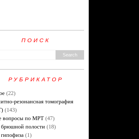
ПОИСК
РУБРИКАТОР
ое
(22)
итно-резонансная томография
Т)
(143)
 вопросы по МРТ
(47)
брюшной полости
(18)
гипофиза
(1)