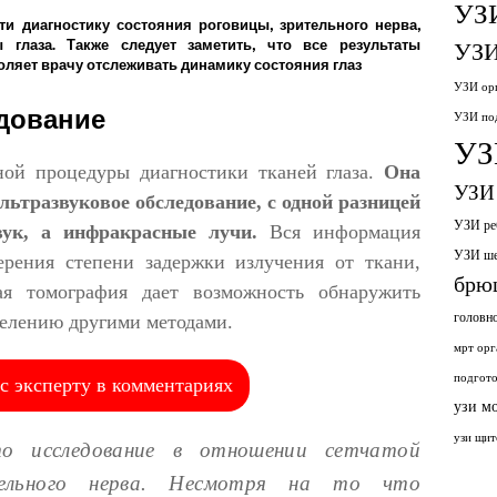
УЗ
и диагностику состояния роговицы, зрительного нерва,
 глаза. Также следует заметить, что все результаты
УЗИ
оляет врачу отслеживать динамику состояния глаз
УЗИ орг
едование
УЗИ по
УЗ
ной процедуры диагностики тканей глаза.
Она
УЗИ 
льтразвуковое обследование, с одной разницей
УЗИ ре
вук, а инфракрасные лучи.
Вся информация
УЗИ ш
рения степени задержки излучения от ткани,
брю
ая томография дает возможность обнаружить
головн
делению другими методами.
мрт орг
подгото
с эксперту в комментариях
узи м
узи щит
о исследование в отношении сетчатой
тельного нерва. Несмотря на то что