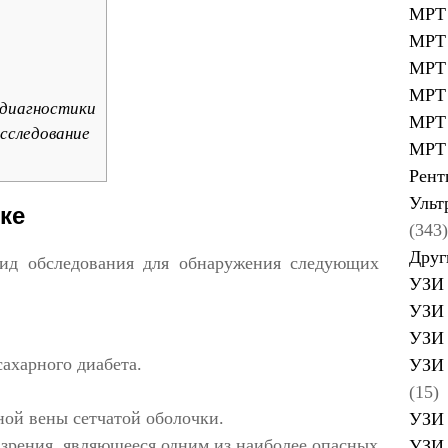
МРТ 
МРТ 
МРТ 
МРТ 
 диагностики
МРТ 
сследование
МРТ 
Рент
Ульт
ке
(343)
Друг
ид обследования для обнаружения следующих
УЗИ 
УЗИ 
УЗИ 
сахарного диабета.
УЗИ 
(15)
ной вены сетчатой оболочки.
УЗИ 
 зрения, являющееся одним из наиболее опасных
УЗИ 