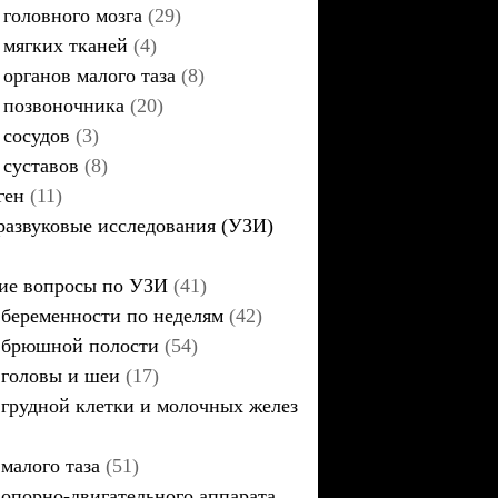
головного мозга
(29)
мягких тканей
(4)
органов малого таза
(8)
позвоночника
(20)
сосудов
(3)
суставов
(8)
ген
(11)
развуковые исследования (УЗИ)
ие вопросы по УЗИ
(41)
беременности по неделям
(42)
брюшной полости
(54)
головы и шеи
(17)
грудной клетки и молочных желез
малого таза
(51)
опорно-двигательного аппарата