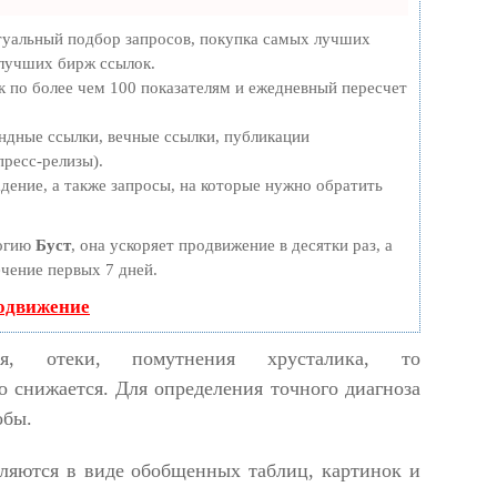
туальный подбор запросов, покупка самых лучших
 лучших бирж ссылок.
к по более чем 100 показателям и ежедневный пересчет
ндные ссылки, вечные ссылки, публикации
пресс-релизы).
дение, а также запросы, на которые нужно обратить
логию
Буст
, она ускоряет продвижение в десятки раз, а
ечение первых 7 дней.
родвижение
я, отеки, помутнения хрусталика, то
 снижается. Для определения точного диагноза
обы.
вляются в виде обобщенных таблиц, картинок и