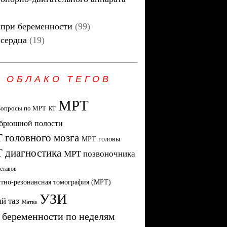
при беременности
(99)
сердца
(19)
ОБЛАКО ТЕГОВ
МРТ
вопросы по МРТ
КТ
брюшной полости
 головного мозга
МРТ головы
 диагностика
МРТ позвоночника
ставов
тно-резонансная томография (МРТ)
УЗИ
й таз
Матка
 беременности по неделям