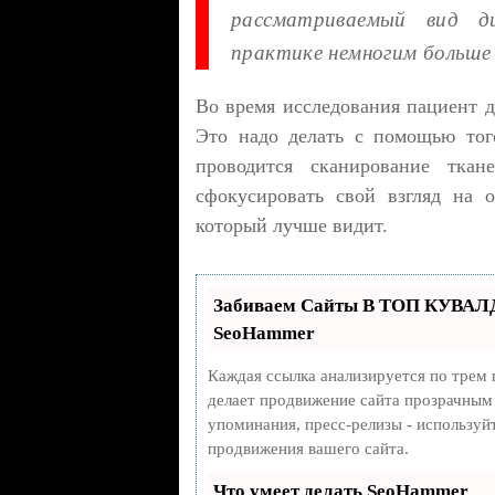
рассматриваемый вид ди
практике немногим больше 
Во время исследования пациент д
Это надо делать с помощью того
проводится сканирование тка
сфокусировать свой взгляд на о
который лучше видит.
Забиваем Сайты В ТОП КУВАЛД
SeoHammer
Каждая ссылка анализируется по трем 
делает продвижение сайта прозрачным 
упоминания, пресс-релизы - использу
продвижения вашего сайта.
Что умеет делать SeoHammer