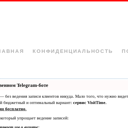
ЛАВНАЯ
КОНФИДЕНЦИАЛЬНОСТЬ
П
венном Telegram-боте
т — без ведения записи клиентов никуда. Мало того, что нужно виде
ый бюджетный и оптимальный вариант:
сервис VisitTime.
яц бесплатно
.
 который упрощает ведение записей:
минает им о визите;