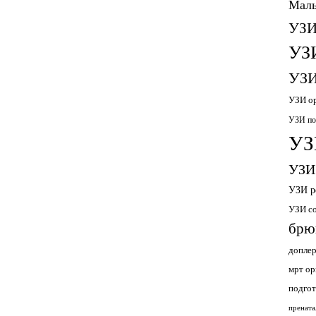
Малы
УЗИ
УЗ
УЗИ
УЗИ ор
УЗИ по
УЗ
УЗИ
УЗИ р
УЗИ с
брю
допле
мрт ор
подгот
прената