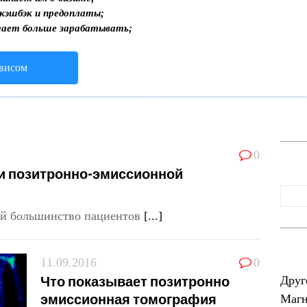
 кэшбэк и предоплаты;
гает больше зарабатывать;
рвисом
0
и позитронно-эмиссионной
ий большинство пациентов
[...]
11.09.2016
0
Что показывает позитронно
Друг
эмиссионная томография
Магн