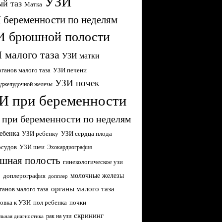
УЗИ
й таз
Матка
 беременности по неделям
И брюшной полости
 малого таза
УЗИ матки
ганов малого таза
УЗИ печени
УЗИ почек
джелудочной железы
И при беременности
 при беременности по неделям
ебенка
УЗИ ребенку
УЗИ сердца плода
осудов
УЗИ шеи
Эхокардиография
шная полость
гинекологическое узи
молочные железы
р
доплерография
допплер
органы малого таза
ганов малого таза
овка к УЗИ
пол ребенка
почки
скрининг
рак на узи
льная диагностика