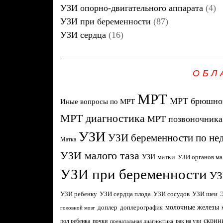
УЗИ опорно-двигательного аппарата
(4)
УЗИ при беременности
(87)
УЗИ сердца
(16)
ОБЛ
МРТ
МРТ брюшной
Иные вопросы по МРТ
МРТ диагностика
МРТ позвоночника
УЗИ
УЗИ беременности по не
Матка
УЗИ малого таза
УЗИ матки
УЗИ органов ма
УЗИ при беременности
УЗ
УЗИ ребенку
УЗИ сердца плода
УЗИ сосудов
УЗИ шеи
молочные железы
доплер
доплерография
головной мозг
скрин
пол ребенка
почки
рак на узи
пренатальная диагностика