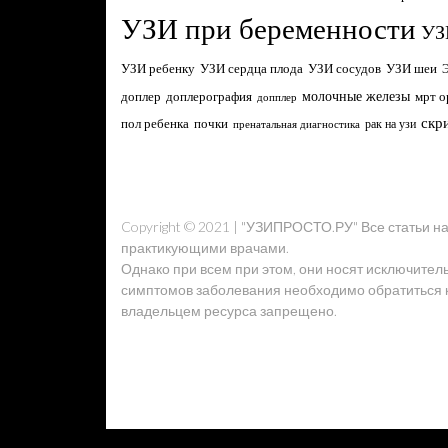
УЗИ при беременности
УЗ
УЗИ ребенку
УЗИ сердца плода
УЗИ сосудов
УЗИ шеи
молочные железы
доплер
доплерография
мрт о
допплер
скр
пол ребенка
почки
рак на узи
пренатальная диагностика
Copyright © 2021 | "УЗИПРОСТО.РУ" Все статьи 
практикующими врачами.
Однако при всем при этом, они носят исключител
симптомов заболевания необходимо обратиться к 
владельцем ресурса запрещено.