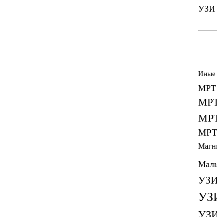
УЗИ 
Иные
МРТ 
МРТ
МРТ
МРТ
Магн
Малы
УЗИ
УЗ
УЗИ