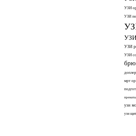
УЗИ ор
УЗИ по
УЗ
УЗИ
УЗИ р
УЗИ с
брю
допле
мрт ор
подгот
прената
узи м
узи щи