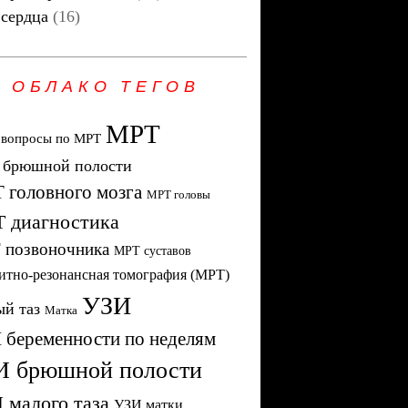
сердца
(16)
ОБЛАКО ТЕГОВ
МРТ
 вопросы по МРТ
брюшной полости
 головного мозга
МРТ головы
 диагностика
 позвоночника
МРТ суставов
итно-резонансная томография (МРТ)
УЗИ
й таз
Матка
 беременности по неделям
И брюшной полости
 малого таза
УЗИ матки