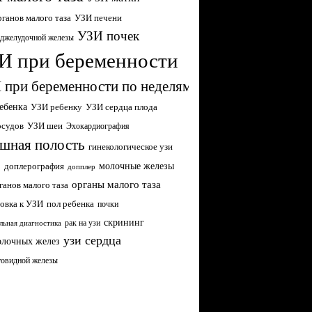
ганов малого таза
УЗИ печени
УЗИ почек
джелудочной железы
И при беременности
 при беременности по неделям
ебенка
УЗИ ребенку
УЗИ сердца плода
осудов
УЗИ шеи
Эхокардиография
шная полость
гинекологическое узи
молочные железы
р
доплерография
допплер
органы малого таза
ганов малого таза
овка к УЗИ
пол ребенка
почки
скрининг
рак на узи
льная диагностика
узи сердца
олочных желез
товидной железы