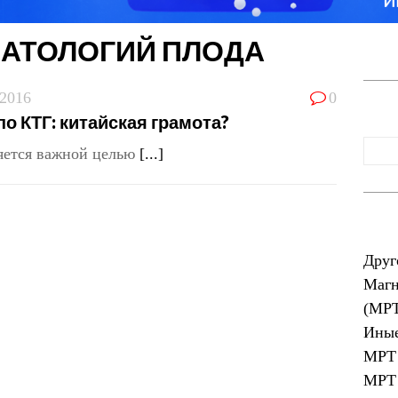
ПАТОЛОГИЙ ПЛОДА
.2016
0
 КТГ: китайская грамота?
ляется важной целью
[...]
Друг
Магн
(МР
Иные
МРТ 
МРТ 