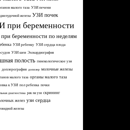
ганов малого таза
УЗИ печени
УЗИ почек
джелудочной железы
И при беременности
 при беременности по неделям
ебенка
УЗИ ребенку
УЗИ сердца плода
осудов
УЗИ шеи
Эхокардиография
шная полость
гинекологическое узи
молочные железы
р
доплерография
допплер
органы малого таза
ганов малого таза
овка к УЗИ
пол ребенка
почки
скрининг
рак на узи
льная диагностика
узи сердца
олочных желез
товидной железы