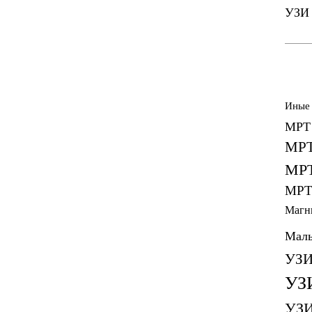
УЗИ 
Иные
МРТ 
МРТ
МРТ
МРТ
Магн
Малы
УЗИ
УЗ
УЗИ