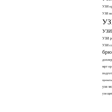
УЗИ ор
УЗИ по
УЗ
УЗИ
УЗИ р
УЗИ с
брю
допле
мрт ор
подгот
прената
узи м
узи щи