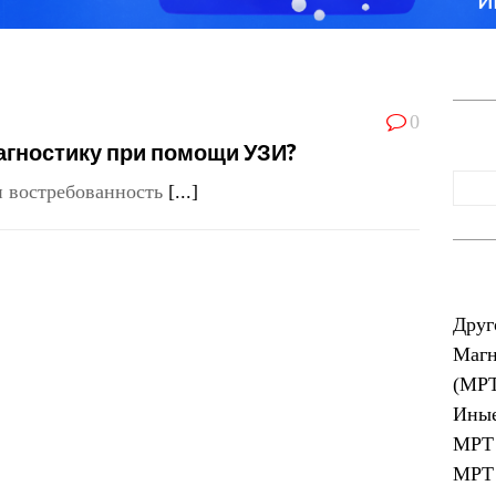
0
агностику при помощи УЗИ?
и востребованность
[...]
Друг
Магн
(МР
Иные
МРТ 
МРТ 