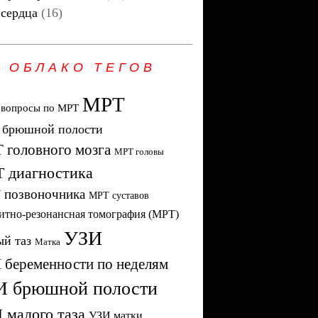
сердца
(16)
ОБЛАКО ТЕГОВ
МРТ
 вопросы по МРТ
брюшной полости
 головного мозга
МРТ головы
 диагностика
 позвоночника
МРТ суставов
итно-резонансная томография (МРТ)
УЗИ
й таз
Матка
 беременности по неделям
И брюшной полости
 малого таза
УЗИ матки